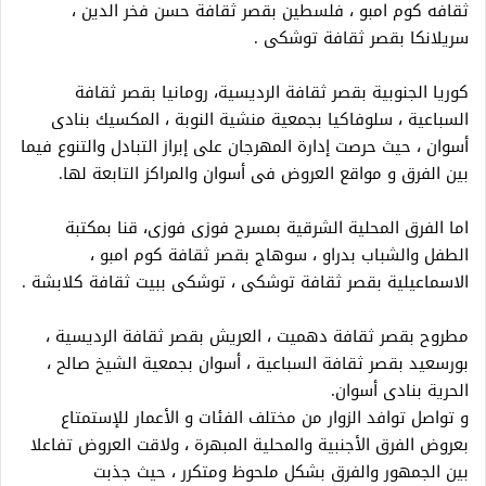
ثقافه كوم امبو ، فلسطين بقصر ثقافة حسن فخر الدين ،
سريلانكا بقصر ثقافة توشكى .
كوريا الجنوبية بقصر ثقافة الرديسية، رومانيا بقصر ثقافة
السباعية ، سلوفاكيا بجمعية منشية النوبة ، المكسيك بنادى
أسوان ، حيث حرصت إدارة المهرجان على إبراز التبادل والتنوع فيما
بين الفرق و مواقع العروض فى أسوان والمراكز التابعة لها.
اما الفرق المحلية الشرقية بمسرح فوزى فوزى، قنا بمكتبة
الطفل والشباب بدراو ، سوهاج بقصر ثقافة كوم امبو ،
الاسماعيلية بقصر ثقافة توشكى ، توشكى ببيت ثقافة كلابشة .
مطروح بقصر ثقافة دهميت ، العريش بقصر ثقافة الرديسية ،
بورسعيد بقصر ثقافة السباعية ، أسوان بجمعية الشيخ صالح ،
الحرية بنادى أسوان.
و تواصل توافد الزوار من مختلف الفئات و الأعمار للإستمتاع
بعروض الفرق الأجنبية والمحلية المبهرة ، ولاقت العروض تفاعلا
بين الجمهور والفرق بشكل ملحوظ ومتكرر ، حيث جذبت