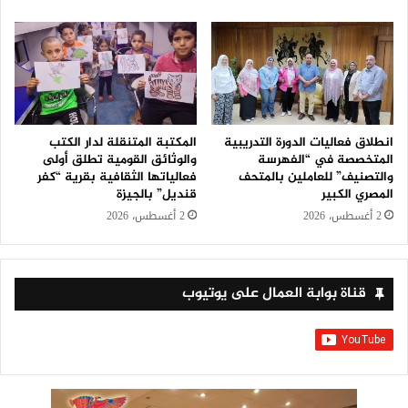
انطلاق فعاليات الدورة التدريبية
المكتبة المتنقلة لدار الكتب
المتخصصة في “الفهرسة
والوثائق القومية تطلق أولى
والتصنيف” للعاملين بالمتحف
فعالياتها الثقافية بقرية “كفر
المصري الكبير
قنديل” بالجيزة
2 أغسطس، 2026
2 أغسطس، 2026
قناة بوابة العمال على يوتيوب