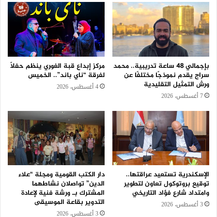
بإجمالي 48 ساعة تدريبية.. محمد
مركز إبداع قبة الغوري ينظم حفلًا
سراج يقدم نموذجًا مختلفًا عن
لفرقة “ناي باند”.. الخميس
ورش التمثيل التقليدية
4 أغسطس، 2026
7 أغسطس، 2026
الإسكندرية تستعيد عراقتها..
دار الكتب القومية ومجلة “علاء
توقيع بروتوكول تعاون لتطوير
الدين” تواصلان نشاطهما
وامتداد شارع فؤاد التاريخي
المشترك بـ ورشة فنية لإعادة
التدوير بقاعة الموسيقى
3 أغسطس، 2026
3 أغسطس، 2026