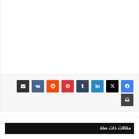
لينكدإن
‏Tumblr
بينتيريست
‏Reddit
‏VKontakte
مشاركة عبر البريد
طباعة
مقالات ذات صلة