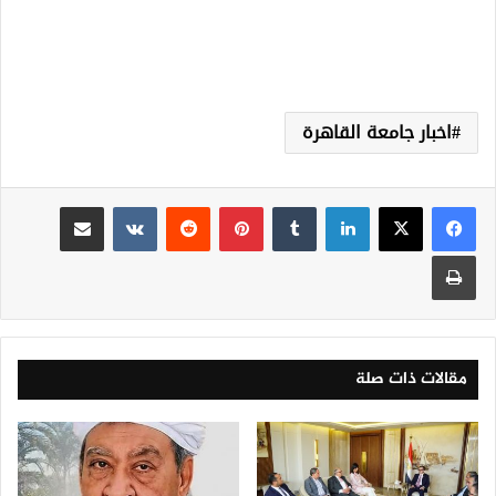
اخبار جامعة القاهرة
لينكدإن
‏Tumblr
بينتيريست
‏Reddit
‏VKontakte
مشاركة عبر البريد
طباعة
مقالات ذات صلة