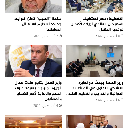
التخطيط: مصر تستضيف
ساحة “الطيب” تعلن ضوابط
المهرجان العالمي لريادة الأعمال
جديدة لتنظيم استقبال
نوفمبر المقبل
المواطنين
9 أغسطس، 2026
7 أغسطس، 2026
وزير الصحة يبحث مع نظيره
وزير العمل يتابع حادث عمال
التشادي التعاون في الصناعات
الجيزة.. ويوجه بسرعة صرف
الدوائية والتدريب والتعليم الطبى
الدعم والرعاية لأسر الضحايا
والمصابين
6 أغسطس، 2026
6 أغسطس، 2026