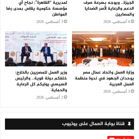
الجيزة.. ويوجه بسرعة صرف
لمديرية “القاهرة”: نجاح أي
الدعم والرعاية لأسر الضحايا
مؤسسة حكومية يقاس بمدى رضا
والمصابين
المواطن
6 أغسطس، 2026
3 أغسطس، 2026
وزارة العمل واتحاد عمال مصر
وزير العمل للمصريين بالخارج:
يوحدان الجهود في ندوة منظمة
خلفكم دولة قوية.. والرئيس
العمل العربية
السيسي يوليكم كل الرعاية
والحماية
3 أغسطس، 2026
2 أغسطس، 2026
قناة بوابة العمال على يوتيوب