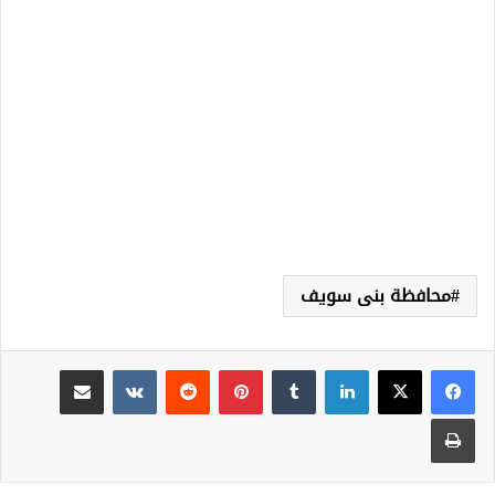
محافظة بنى سويف
لينكدإن
‏Tumblr
بينتيريست
‏Reddit
‏VKontakte
مشاركة عبر البريد
طباعة