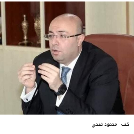
كتب_ محمود فتحي