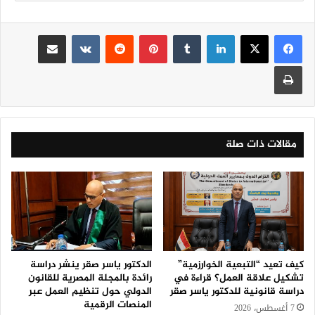
لينكدإن
‏Tumblr
بينتيريست
‏Reddit
‏VKontakte
مشاركة عبر البريد
طباعة
مقالات ذات صلة
كيف تعيد “التبعية الخوارزمية”
الدكتور ياسر صقر ينشر دراسة
تشكيل علاقة العمل؟ قراءة في
رائدة بالمجلة المصرية للقانون
دراسة قانونية للدكتور ياسر صقر
الدولي حول تنظيم العمل عبر
المنصات الرقمية
7 أغسطس، 2026