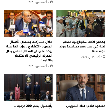
7 أغسطس، 2026
بحضور الآلاف …الجازولية تنظم
خلال مشاركته بمنتدى الأعمال
ليلة في حب مصر بمناسبة مولد
المصرى -التشادي …وزير الخارجية
مؤسسها
يؤكد على ان القطاع الخاص يظل
المحرك الرئيسي للاستثمار
7 أغسطس، 2026
والتنمية
7 أغسطس، 2026
مسعود علام: قناة السويس
بأسطول يضم 200 مركبة ..