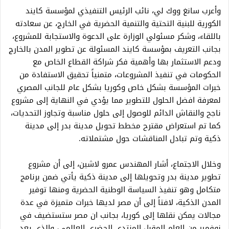
وأعرب سانغ ووك لي، نائب الرئيس التنفيذي لمؤسسة كايند
الكورية للبنية التحتية والتنمية الحضرية في الخارج، عن سعادته
باللقاء، وشكر مسئولي الوزارة على الدعوة والاستجابة للمشروع،
بجانب التعريف بمؤسسة كايند المسئولة عن تطوير المدن بالخارج
ودعم الاستثمار بها وأهمية فكر شراكة القطاع الخاص مع
الحكومات في تنفيذ المشروعات، متمنياً تحقيق الاستفادة من
خبرات المؤسسة بشكل خاص وكوريا بشكل عام للجانب المصري
لمعرفة افضل الحلول للتطوير مما يؤدي في النهاية إلى مشروع
ناجح والنقاش الدائم للوصول إلى حلول مناسبة وتجاوز التحديات،
كما تم استعراض مقترح مخطط تحويل مدينة بدر إلى مدينة
ذكية وتم تبادل المناقشات حول مشتملاته.
وخلال الاجتماع، أشار المهندس عمرو لاشين، إلى أن مشروع
تطوير مدينة بدر وتحويلها إلى مدينة ذكية يأتي ضمن برنامج
متكامل وهو تنفيذ السياسة الوطنية الحضرية ومنها توفير
المدن الذكية، لافتاً إلى أن مصر لديها خبرات متميزة في عدة
مجالات يمكن نقلها إلى كوريا، بجانب ان مصر ستستضيف في
نوفمير من العام المقبل المنتدي الحضري العالمى، والذي يعد