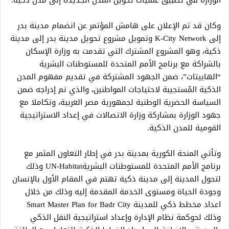
الوزارة في تطبيق عمليات تحويل المدن الجديدة إلى مدن ذكية.
وكان قد تم الإعلان على هامش المؤتمر عن انضمام مدينة بدر
إلى K-City Network وتمويل مشروع تحويل مدينة بدر إلى مدينة
ذكية، وهو المشروع المشترك التي تقدمت به وزارة الإسكان
بالشراكة مع برنامج الأمم المتحدة للمستوطنات البشرية
“الهابيتات”، ضمن الجهود المشتركة في تقديم مفهوم المدن
الذكية المُستجيبة لاحتياجات المواطنين، والذي تم إدراجه ضمن
السياسة الحضرية الوطنية لجمهورية مصر العربية، وتكاملا مع
جهود الوزارة بمشاركة وزارة الاتصالات في إعداد الاستراتيجية
القومية للمدن الذكية.
وتأتي المنحة الكورية بمدينة بدر في إطار التعاون المثمر مع
برنامج الأمم المتحدة للمستوطنات البشريةUN-Habitat وذلك
لتحول المدينة إلى مدينة ذكية تهتم في المقام الأول بالإنسان
وجودة الحياة ومستوى الخدمة المقدمة إليه وذلك من خلال
اعداد مخطط ذكي للمدينة Smart Master Plan for Badr City
وذلك لحوكمة نظام الإدارة وإعداد استراتيجية النقل الذكي