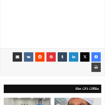
لينكدإن
‏Tumblr
بينتيريست
‏Reddit
‏VKontakte
مشاركة عبر البريد
طباعة
مقالات ذات صلة