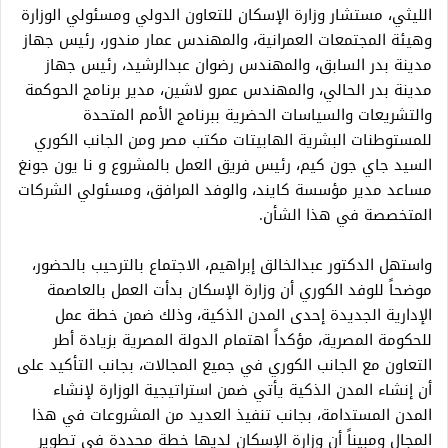
الليثي، مستشار وزارة الإسكان للتعاون الدولي ومسئولي الوزارة
وهيئة المجتمعات العمرانية، والمهندس عمار مندور، رئيس جهاز
مدينة بدر السابق، والمهندس رضوان عبدالرشيد، رئيس جهاز
مدينة بدر الحالي، والمهندس عمرو لاشين، مدير برنامج الحوكمة
والتشريعات والسياسات الحضرية ببرنامج الأمم المتحدة
للمستوطنات البشرية الهابيتات مكتب مصر ومن الجانب الكوري
السيد جاي جون كيم، رئيس فريق العمل بالمشروع و نا يون جونغ
مساعد مدير مؤسسة كايند، والوفد المرافق، ومسئولي الشركات
المتخصصة في هذا الشأن.
واستهل الدكتور عبدالخالق إبراهيم، الاجتماع بالترحيب بالحضور،
موضحاً للوفد الكوري أن وزارة الإسكان بدأت العمل بالعاصمة
الإدارية الجديدة إحدى المدن الذكية، وذلك ضمن خطة عمل
للحكومة المصرية، مؤكداً اهتمام الدولة المصرية بزيادة أطر
التعاون مع الجانب الكوري في جميع المجالات، بجانب التأكيد على
أن إنشاء المدن الذكية يأتي ضمن استراتيجية الوزارة لإنشاء
المدن المستدامة، بجانب تنفيذ العديد من المشروعات في هذا
المجال ومبيناً أن وزارة الإسكان لديها خطة محددة في تطوير