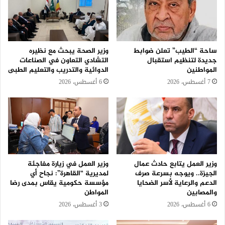
ساحة “الطيب” تعلن ضوابط
وزير الصحة يبحث مع نظيره
جديدة لتنظيم استقبال
التشادي التعاون في الصناعات
المواطنين
الدوائية والتدريب والتعليم الطبى
7 أغسطس، 2026
6 أغسطس، 2026
وزير العمل يتابع حادث عمال
وزير العمل في زيارة مفاجئة
الجيزة.. ويوجه بسرعة صرف
لمديرية “القاهرة”: نجاح أي
الدعم والرعاية لأسر الضحايا
مؤسسة حكومية يقاس بمدى رضا
والمصابين
المواطن
6 أغسطس، 2026
3 أغسطس، 2026