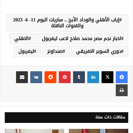
إياب الأهلي والوداد الأبرز .. مباريات اليوم 11- 6- 2023
والقنوات الناقلة
اخبار نجم مصر محمد صلاح لاعب ليفربول
الاهلي
دوري السوبر الافريقي
صنداونز
ليفربول
لينكدإن
‏Tumblr
بينتيريست
‏Reddit
‏VKontakte
مشاركة عبر البريد
طباعة
مقالات ذات صلة