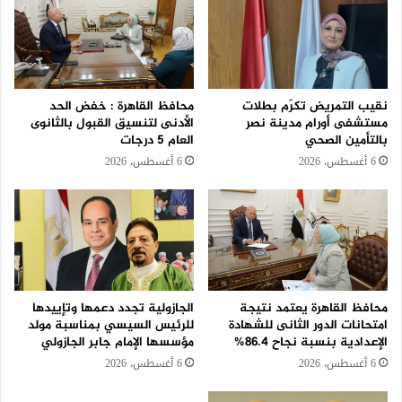
نقيب التمريض تكرّم بطلات
محافظ القاهرة : خفض الحد
مستشفى أورام مدينة نصر
الأدنى لتنسيق القبول بالثانوى
بالتأمين الصحي
العام 5 درجات
6 أغسطس، 2026
6 أغسطس، 2026
محافظ القاهرة يعتمد نتيجة
الجازولية تجدد دعمها وتإييدها
امتحانات الدور الثانى للشهادة
للرئيس السيسي بمناسبة مولد
الإعدادية بنسبة نجاح 86.4%
مؤسسها الإمام جابر الجازولي
6 أغسطس، 2026
6 أغسطس، 2026