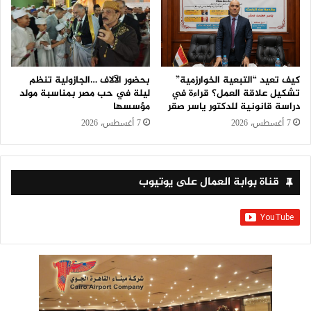
كيف تعيد “التبعية الخوارزمية”
بحضور الآلاف …الجازولية تنظم
تشكيل علاقة العمل؟ قراءة في
ليلة في حب مصر بمناسبة مولد
دراسة قانونية للدكتور ياسر صقر
مؤسسها
7 أغسطس، 2026
7 أغسطس، 2026
قناة بوابة العمال على يوتيوب