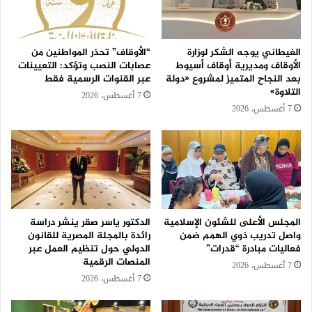
الغيطاني يوجه الشكر لوزارة
“الأوقاف” تحذر المواطنين من
الأوقاف ومديرية أوقاف أسيوط
عصابات النصب وتؤكد: التعيينات
بعد النجاح المتميز لمشروع «دولة
عبر القنوات الرسمية فقط
التلاوة»
7 أغسطس، 2026
7 أغسطس، 2026
المجلس الأعلى للشئون الإسلامية
الدكتور ياسر صقر ينشر دراسة
واصل تدريب ذوي الهمم ضمن
رائدة بالمجلة المصرية للقانون
فعاليات مبادرة “قدرات”
الدولي حول تنظيم العمل عبر
المنصات الرقمية
7 أغسطس، 2026
7 أغسطس، 2026