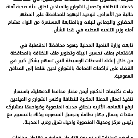
خدمات النظافة وتجميل الشوارع والميادين لخلق بيئة صحية آمنة
خالية من الأمراض، لتوحيد الجهود للمحافظة على المظهر
الحضاري والجمالي للبلاد، وبالمتابعة المستمرة من اللواء هشام
آمنة وزير التنمية المحلية في هذا الشأن.
تابعت وزارة التنمية المحلية جهود محافظة الدقهلية في
الاهتمام بملف تحسين البيئة وتطوير ملف النظافة بالمحافظة
من خلال إنشاء المحطات الوسيطة التي تسهم بشكل كبير في
القضاء على تراكمات القمامة بالشوارع لحين نقلها إلى المدافن
العمومية.
جاءت تكليفات الدكتور أيمن مختار محافظ الدقهلية، باستمرار
تنفيذ اعمال الحملة المكبرة للنظافة وكنس الشوارع و الميادين
لرفع القمامة، الأتربة بنطاق مدينة المنصورة وضواحيها بمشاركة
معدات وعمال جهاز نظافة وتجميل المنصورة وذلك بالتنسيق مع
رئيس مركز ومدينة المنصورة واحياء شرق وغرب المدينة.
و اوضح “مختار” انه تم رفع 480 طن قمامه و 100طن مخلفات