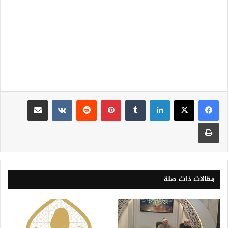
لينكدإن
‏Tumblr
بينتيريست
‏Reddit
‏VKontakte
مشاركة عبر البريد
طباعة
مقالات ذات صلة