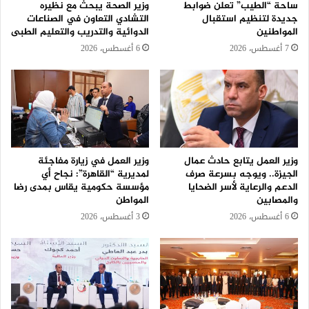
ساحة “الطيب” تعلن ضوابط
وزير الصحة يبحث مع نظيره
جديدة لتنظيم استقبال
التشادي التعاون في الصناعات
المواطنين
الدوائية والتدريب والتعليم الطبى
7 أغسطس، 2026
6 أغسطس، 2026
وزير العمل يتابع حادث عمال
وزير العمل في زيارة مفاجئة
الجيزة.. ويوجه بسرعة صرف
لمديرية “القاهرة”: نجاح أي
الدعم والرعاية لأسر الضحايا
مؤسسة حكومية يقاس بمدى رضا
والمصابين
المواطن
6 أغسطس، 2026
3 أغسطس، 2026