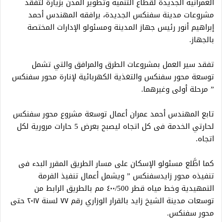
العمرانية الجديدة لقطاع التنمية وتطوير المدن بزيارة لتفقد
مشروعات مدينة سفنكس الجديدة، يرافقه المهندس أحمد
إبراهيم أنور رئيس جهاز المدينة ومسئولو الإدارات المختصة
بالجهاز.
تفقد سير العمل بمشروعات الطرق والمرافق والتي تشمل
توسعة محور سفنكس والتغذية الكهربائية لإنارة محور سفنكس
” مرحلة أولى وغيرهما.
تابع المهندس أحمد عمران أعمال توسعة مشروع محور سفنكس
لحارتي الخدمة فى كل اتجاه ليصبح بعرض 5 حارات مرورية لكل
اتجاه.
كما اطَّلع مسئولو الإسكان على مسار الطريق المقرر البدء فى
تنفيذه محور زايدسفنكس ” ويشمل أعمال تنفيذ الفرمة
التمهيدية وخط مياه قطر ٤٠٠/500 مم بالطريق الرابط من
توسعات مدينة الشيخ زايد بالقرار الوزاري رقم ٧٧ لسنة ٢٠١٧ حتى
محور سفنكس.