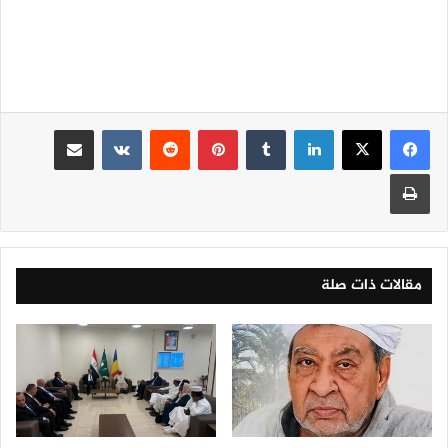
لينكدإن
‏Tumblr
بينتيريست
‏Reddit
‏VKontakte
مشاركة عبر البريد
طباعة
مقالات ذات صلة