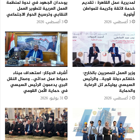
لمديرية عمل القاهرة : تقديم
يوحدان الجهود في ندوة لمنظمة
خدمة لائقة وكريمة للمواطن
العمل العربية لتطوير العمل
أولوية
النقابي وترسيخ الحوار الاجتماعي
3 أغسطس، 2026
3 أغسطس، 2026
وزير العمل للمصريين بالخارج:
أشرف الدوكار: استهداف ميناء
خلفكم دولة قوية.. والرئيس
دمياط عمل عدائي.. وعمال النقل
السيسي يوليكم كل الرعاية
البري يدعمون الرئيس السيسي
والحماية
في حماية الأمن القومي
2 أغسطس، 2026
31 يوليو، 2026