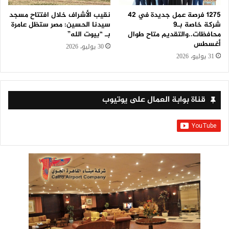
1275 فرصة عمل جديدة في 42
نقيب الأشراف خلال افتتاح مسجد
شركة خاصة بـ9
سيدنا الحسين: مصر ستظل عامرة
محافظات..والتقديم متاح طوال
بـ “بيوت الله”
أغسطس
30 يوليو، 2026
31 يوليو، 2026
قناة بوابة العمال على يوتيوب