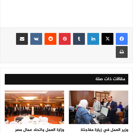
لينكدإن
‏Tumblr
بينتيريست
‏Reddit
‏VKontakte
مشاركة عبر البريد
طباعة
مقالات ذات صلة
وزير العمل في زيارة مفاجئة
وزارة العمل واتحاد عمال مصر