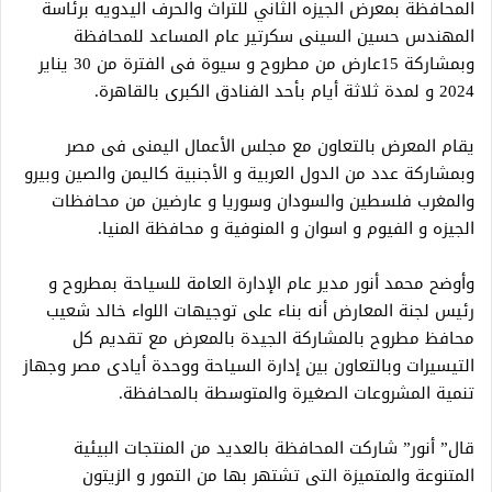
المحافظة بمعرض الجيزه الثاني للتراث والحرف اليدويه برئاسة
المهندس حسين السينى سكرتير عام المساعد للمحافظة
وبمشاركة 15عارض من مطروح و سيوة فى الفترة من 30 يناير
2024 و لمدة ثلاثة أيام بأحد الفنادق الكبرى بالقاهرة.
يقام المعرض بالتعاون مع مجلس الأعمال اليمنى فى مصر
وبمشاركة عدد من الدول العربية و الأجنبية كاليمن والصين وبيرو
والمغرب فلسطين والسودان وسوريا و عارضين من محافظات
الجيزه و الفيوم و اسوان و المنوفية و محافظة المنيا.
وأوضح محمد أنور مدير عام الإدارة العامة للسياحة بمطروح و
رئيس لجنة المعارض أنه بناء على توجيهات اللواء خالد شعيب
محافظ مطروح بالمشاركة الجيدة بالمعرض مع تقديم كل
التيسيرات وبالتعاون بين إدارة السياحة ووحدة أيادى مصر وجهاز
تنمية المشروعات الصغيرة والمتوسطة بالمحافظة.
قال” أنور” شاركت المحافظة بالعديد من المنتجات البيئية
المتنوعة والمتميزة التى تشتهر بها من التمور و الزيتون