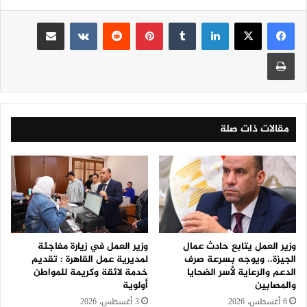
لينكدإن
‏Tumblr
بينتيريست
‏Reddit
‏VKontakte
مشاركة عبر البريد
طباعة
مقالات ذات صلة
وزير العمل يتابع حادث عمال
وزير العمل في زيارة مفاجئة
الجيزة.. ويوجه بسرعة صرف
لمديرية عمل القاهرة : تقديم
الدعم والرعاية لأسر الضحايا
خدمة لائقة وكريمة للمواطن
والمصابين
أولوية
6 أغسطس، 2026
3 أغسطس، 2026