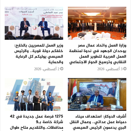
وزارة العمل واتحاد عمال مصر
وزير العمل للمصريين بالخارج:
يوحدان الجهود في ندوة لمنظمة
خلفكم دولة قوية.. والرئيس
العمل العربية لتطوير العمل
السيسي يوليكم كل الرعاية
النقابي وترسيخ الحوار الاجتماعي
والحماية
3 أغسطس، 2026
2 أغسطس، 2026
أشرف الدوكار: استهداف ميناء
1275 فرصة عمل جديدة في 42
دمياط عمل عدائي.. وعمال النقل
شركة خاصة بـ9
البري يدعمون الرئيس السيسي
محافظات..والتقديم متاح طوال