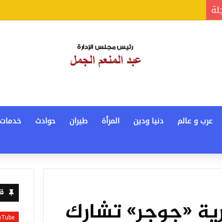
جلة
عرب و عالم
دنيا ودين
المرأة
طيران
حوادث
خدمات
قن
قرية «جوجر» تشارك