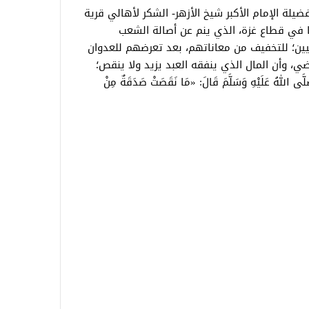
يلة الإمام الأكبر شيخ الأزهر- الشكر لأهالي قرية
نا في قطاع غزة، الذي ينم عن أصالة الشعب
ين؛ للتخفيف من معاناتهم، بعد تعرضهم للعدوان
ي، وأن المال الذي ينفقه العبد يزيد ولا ينقص؛
َى اللهُ عَلَيْهِ وَسَلَّمَ قَالَ: «مَا نَقَصَتْ صَدَقَةٌ مِنْ