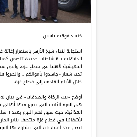
كتبت: فوقيه ياسين
استجابة لنداء شيخ الأزهر باستمرار إغاثة
الدقهلية بـ 6 شاحنات جديدة تتضم
المعيشية لأهلنا فى قطاع غزة، والتي ستك
تحت شعار «جاهدوا بأموالكم .. وانصروا ف
خلال الأيام القادمة إلى قطاع غزة.
الغذائي
لأشقائنا في قطاع غزة منتصف يناير الجار
ليصل عدد الشاحنات التي تشارك بها القرية إلى 12