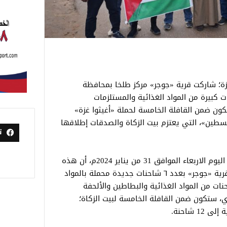
 غزة؛ شاركت قرية «جوجر» مركز طلخا بمحافظة
ن كميات كبيرة من المواد الغذائية والمستلزمات
ون ضمن القافلة الخامسة لحملة «أغيثوا غزة»
لسطين»، التي يعتزم بيت الزكاة والصدقات إطلاقها
ت
أوضح «بيت الزكاة والصدقات» فى بيان له اليوم الاربعاء الموافق 31 من يناير 2024م، أن هذه
هي المرة الثانية التي يتبرع فيها أهالي قرية «جوجر» بعدد ٦ شاحنات جديدة محملة بالمواد
ة، حيث سبق لهم التبرع بعدد ٦ شاحنات من المواد الغذائية والبطاطين والألحفة
ي، ستكون ضمن القافلة الخامسة لبيت الزكاة؛
 شاحنة.