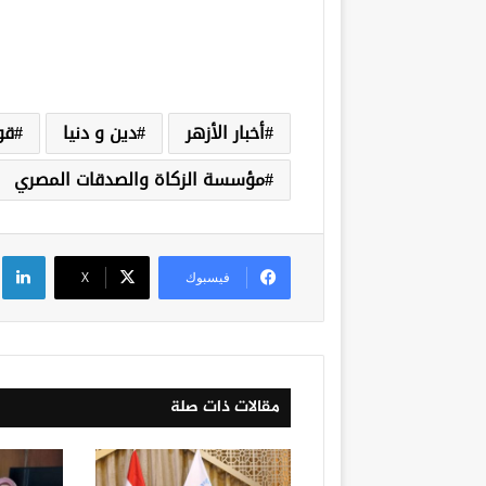
أخبار الأزهر
دين و دنيا
قو
مؤسسة الزكاة والصدقات المصري
لي
فيسبوك
‫X
مقالات ذات صلة