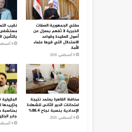
مفتي الجمهورية:الصفات
نقيب التم
الخبرية لا تُفهم بمعزل عن
مستشفى أو
أصول العقيدة وقواعد
بالتأمين 
الاستدلال التي قررها علماء
6 أغسطس، 2026
الأمة
6 أغسطس، 2026
محافظ القاهرة يعتمد نتيجة
الجازولية 
امتحانات الدور الثانى للشهادة
وتإييدها 
الإعدادية بنسبة نجاح 86.4%
بمناسبة م
جابر الجاز
6 أغسطس، 2026
6 أغسطس، 2026