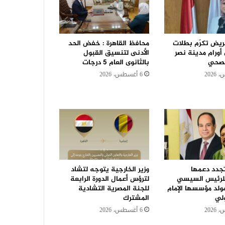
ريض تكرّم بطلات
محافظ القاهرة : خفض الحد
رام مدينة نصر
الأدنى لتنسيق القبول
الصحي
بالثانوى العام 5 درجات
6 أغسطس، 2026
تجدد دعمها
وزير الخارجية يتوجه لتشاد
للرئيس السيسي
لترؤس أعمال الدورة الرابعة
ولد مؤسسها الإمام
للجنة المصرية التشادية
ولي
المشترك
6 أغسطس، 2026