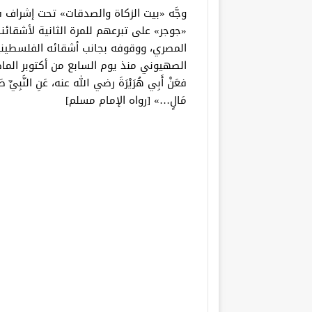
وجَّه «بيت الزكاة والصدقات» تحت إشراف فض
«جوجر» على تبرعهم للمرة الثانية لأشقائ
المصري، ووقوفه بجانب أشقائه الفلسطيني
الصهيوني منذ يوم السابع من أكتوبر الماض
فعَنْ أَبِي هُرَيْرَةَ رضي الله عنه، عَنِ النَّبِيِّ صَلّ
مَالٍ…» [رواه الإمام مسلم]