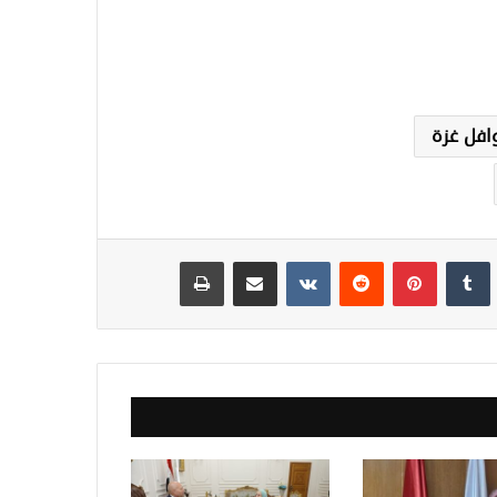
افل غزة
نكدإن
‏Tumblr
بينتيريست
‏Reddit
‏VKontakte
مشاركة عبر البريد
طباعة