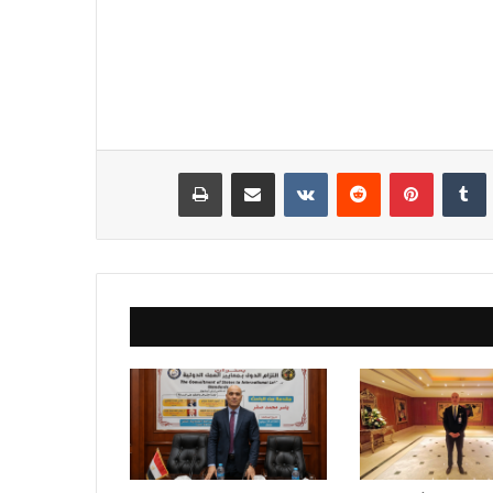
نكدإن
‏Tumblr
بينتيريست
‏Reddit
‏VKontakte
مشاركة عبر البريد
طباعة