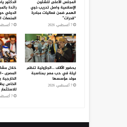
المجلس الأعلى للشئون
الدكتور يا
الإسلامية واصل تدريب ذوي
رائدة بالم
الهمم ضمن فعاليات مبادرة
الدولي حو
“قدرات”
المنصات ال
7 أغسطس، 2026
7 أغسطس، 2026
بحضور الآلاف …الجازولية تنظم
خلال مشار
ليلة في حب مصر بمناسبة
المصرى -ا
مولد مؤسسها
الخارجية ي
الخاص يظل
7 أغسطس، 2026
للاستثمار 
7 أغسطس، 2026