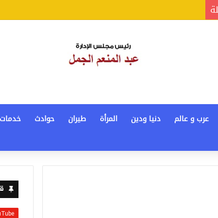
لة
عرب و عالم
دنيا ودين
المرأة
طيران
حوادث
خدمات
قن