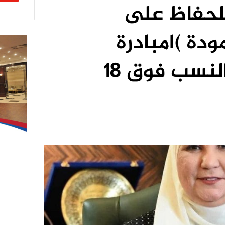
لحفاظ على
ودة )امبادرة
جديدة لكريمى النسب فوق ١٨