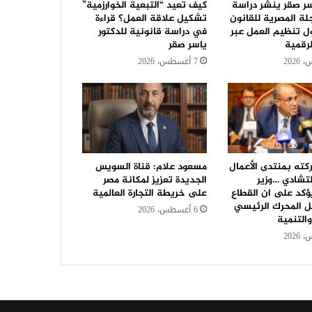
سر صقر ينشر دراسة
كيف تعيد “التبعية الخوارزمية”
جلة المصرية للقانون
تشكيل علاقة العمل؟ قراءة
ل تنظيم العمل عبر
في دراسة قانونية للدكتور
رقمية
ياسر صقر
7 أغسطس، 2026
كته بمنتدى الأعمال
مسعود علام: قناة السويس
لتشادي …وزير
الجديدة تعزيز لمكانة مصر
ؤكد على ان القطاع
على خريطة التجارة العالمية
 المحرك الرئيسي
6 أغسطس، 2026
والتنمية