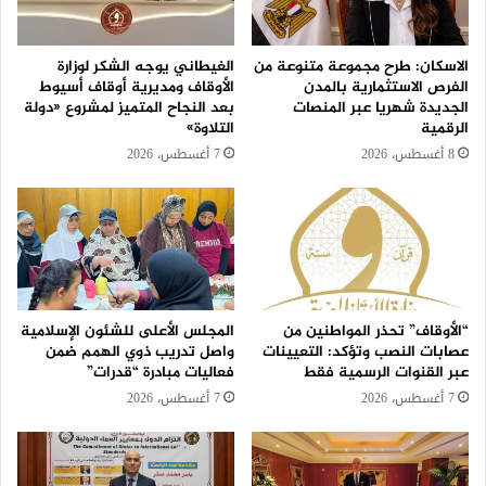
الاسكان: طرح مجموعة متنوعة من
الغيطاني يوجه الشكر لوزارة
الفرص الاستثمارية بالمدن
الأوقاف ومديرية أوقاف أسيوط
الجديدة شهريا عبر المنصات
بعد النجاح المتميز لمشروع «دولة
الرقمية
التلاوة»
8 أغسطس، 2026
7 أغسطس، 2026
“الأوقاف” تحذر المواطنين من
المجلس الأعلى للشئون الإسلامية
عصابات النصب وتؤكد: التعيينات
واصل تدريب ذوي الهمم ضمن
عبر القنوات الرسمية فقط
فعاليات مبادرة “قدرات”
7 أغسطس، 2026
7 أغسطس، 2026