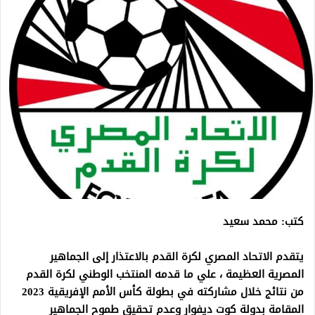
كتب: محمد سعيد
يتقدم الاتحاد المصري لكرة القدم بالاعتذار إلى الجماهير
المصرية العظيمة ، علي ما قدمه المنتخب الوطني لكرة القدم
من نتائج خلال مشاركته في بطولة كأس الأمم الإفريقية 2023
المقامة بدولة كوت ديفوار وعدم تحقيق طموح الجماهير