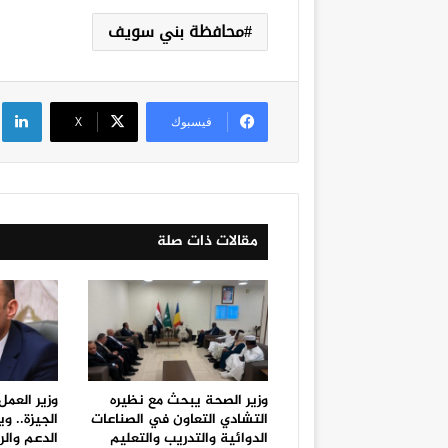
محافظة بني سويف
لي
فيسبوك
‫X
مقالات ذات صلة
وزير الصحة يبحث مع نظيره
وزير العمل
التشادي التعاون في الصناعات
الجيزة.. 
الدوائية والتدريب والتعليم
الدعم والر