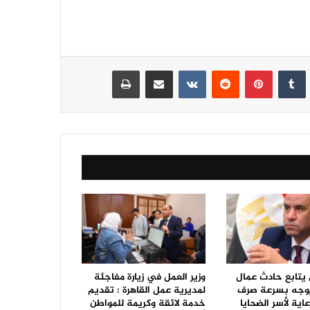
نكدإن
‏Tumblr
بينتيريست
‏Reddit
‏VKontakte
مشاركة عبر البريد
طباعة
 يتابع حادث عمال
وزير العمل في زيارة مفاجئة
ويوجه بسرعة صرف
لمديرية عمل القاهرة : تقديم
عاية لأسر الضحايا
خدمة لائقة وكريمة للمواطن