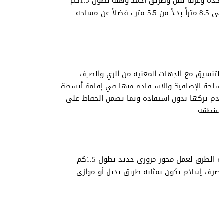
بالطريق الذي يربط بين منطقة العبور والنجدة وعزبة بلبل وطريق أحمد وهبة بطول 1.3كم
وتم توسعته بإضافة 3 أمتار ليصل عرضه إلى 8.5 متراً بدلاً من 5.5 متر ، فضلاً عن مساحة
تنسيق مع الجهات المعنية من الري والصرف
ساحة الإضافية والاستفادة منها في إقامة أنشطة
دم تركها بدون استفادة ويما يضمن الحفاظ على
منطقة
كما تابع غنيم الأعمال التي تنفذها مديرية الطرق لعمل محور مروري جديد بطول 1.5كم
علي مصرف إسلام يكون بمثابة طريق بديل أو موازي