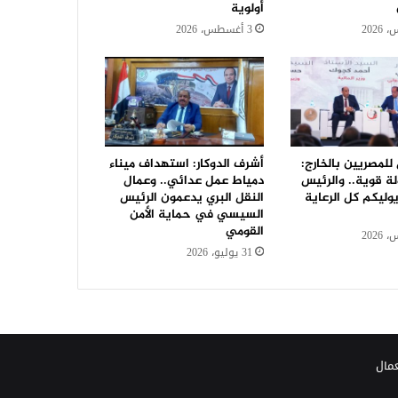
أولوية
3 أغسطس، 2026
 للمصريين بالخارج:
أشرف الدوكار: استهداف ميناء
ة قوية.. والرئيس
دمياط عمل عدائي.. وعمال
ليكم كل الرعاية
النقل البري يدعمون الرئيس
السيسي في حماية الأمن
القومي
31 يوليو، 2026
عمال