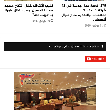
1275 فرصة عمل جديدة في 42
نقيب الأشراف خلال افتتاح مسجد
شركة خاصة بـ9
سيدنا الحسين: مصر ستظل عامرة
محافظات..والتقديم متاح طوال
بـ “بيوت الله”
أغسطس
30 يوليو، 2026
31 يوليو، 2026
قناة بوابة العمال على يوتيوب