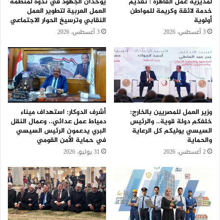
لمديرية عمل القاهرة : تقديم
يوحدان الجهود في ندوة لمنظمة
خدمة لائقة وكريمة للمواطن
العمل العربية لتطوير العمل
أولوية
النقابي وترسيخ الحوار الاجتماعي
3 أغسطس، 2026
3 أغسطس، 2026
وزير العمل للمصريين بالخارج:
أشرف الدوكار: استهداف ميناء
خلفكم دولة قوية.. والرئيس
دمياط عمل عدائي.. وعمال النقل
السيسي يوليكم كل الرعاية
البري يدعمون الرئيس السيسي
والحماية
في حماية الأمن القومي
2 أغسطس، 2026
31 يوليو، 2026