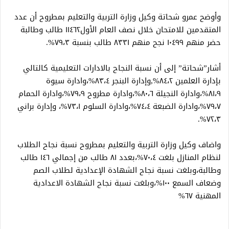
وأوضح عمرو شحاتة وكيل وزارة التربية والتعليم بمطروح أن عدد
المتقدمين للامتحان خلال نصف العام الأول١١٤٦٢ طالب وطالبة
حضر منهم ١٠٤٩٩ نجح منهم ٨٣٣١ طالب بنسبة ٧٩،٣%.
أشار”شحاتة” إلى أن نسبة النجاح بالادارات التعليمية كالتالي
بإدارة العلمين ٨٤،٢%,وإدارة البنجر ٨٣،٤%،وادارة سيوة
٨١،٩%،وادارة النجيلة ٨٠،٦%،وادارة مطروح ٧٩،٩%،وادارة الحمام
٧٩،٧%،وادارة الضبعة ٧٤،٤%،وادارة السلوم ٧٣،١%، وإدارة براني
٧٢،٣%.
واضاف وكيل وزارة التربية والتعليم بمطروح نسبة نجاح الطلاب
لنظام المنازل بلغت ٧٠،٤%،بعدد ٨١ طالب من إجمالي ١٤٦ طالب
وطالبة،وبلغت نسبة نجاح الشهادة الإعدادية لطلاب الصم
وضعاف السمع ١٠٠%،وبلغت نسبة نجاح الشهادة الاعدادية
المهنية ٦٧%