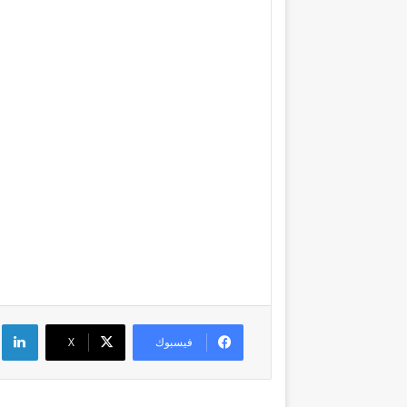
لي
فيسبوك
‫X