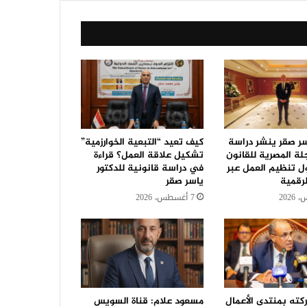
سر صقر ينشر دراسة
كيف تعيد “التبعية الخوارزمية”
جلة المصرية للقانون
تشكيل علاقة العمل؟ قراءة
ل تنظيم العمل عبر
في دراسة قانونية للدكتور
رقمية
ياسر صقر
7 أغسطس، 2026
كته بمنتدى الأعمال
مسعود علام: قناة السويس