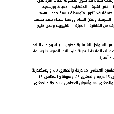
دية أحيانًا قد تكون مصحوبة بحبات البرد على
 – كفر الشيخ – الدقهلية – دمياط بورسعيد –
شمال سيناء) على فترات متقطعة، وأمطار خفيفة قد تكون متوسطة بنسبة حدوث 40%
ة – الشرقية ومدن القناة ووسط سيناء تمتد خفيفة
اطق متفرقة من القاهرة – الجيزة – القليوبية ومدن خليج
من السواحل الشمالية وجنوب سيناء وجنوب البلاد
طراب الملاحة البحرية على البحر المتوسط وسرعة
وبالنسبة لدرجات الحرارة اليوم الخميس: القاهرة العظمى 15 درجة والصغرى 08، والإسكندرية
العظمى 15 والصغرى 08، ومطروح العظمى 15 درجة والصغرى 08، وسوهاج العظمى 15
درجة والصغرى 05، وقنا العظمى 17 درجة والصغرى 06، وأسوان العظمى 17 درجة والصغرى