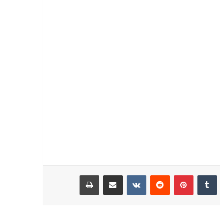
نكدإن
‏Tumblr
بينتيريست
‏Reddit
‏VKontakte
مشاركة عبر البريد
طباعة