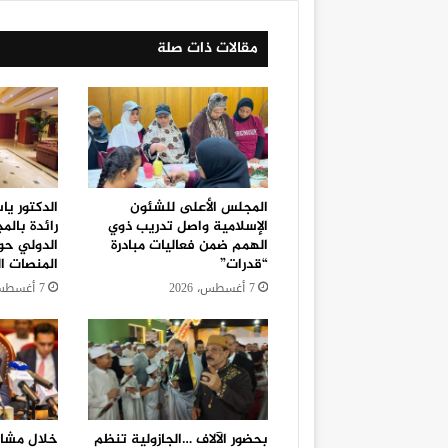
مقالات ذات صلة
المجلس الأعلى للشئون
الدكتور يا
الإسلامية واصل تدريب ذوي
رائدة بالم
الهمم ضمن فعاليات مبادرة
الدولي حو
“قدرات”
المنصات ال
7 أغسطس، 2026
7 أغسطس، 2026
بحضور الآلاف …الجازولية تنظم
خلال مشار