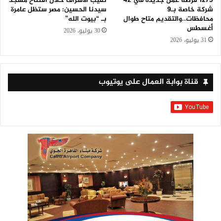
1275 فرصة عمل جديدة في 42
نقيب الأشراف خلال افتتاح مسجد
شركة خاصة بـ9
سيدنا الحسين: مصر ستظل عامرة
محافظات..والتقديم متاح طوال
بـ “بيوت الله”
أغسطس
30 يوليو، 2026
31 يوليو، 2026
قناة بوابة العمال على يوتيوب