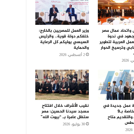
ل واتحاد عمال مصر
وزير العمل للمصريين بالخارج:
جهود في ندوة
خلفكم دولة قوية.. والرئيس
مل العربية لتطوير
السيسي يوليكم كل الرعاية
ابي وترسيخ الحوار
والحماية
2 أغسطس، 2026
رصة عمل جديدة في
نقيب الأشراف خلال افتتاح
42 شركة خاصة بـ9
مسجد سيدنا الحسين: مصر
والتقديم متاح
ستظل عامرة بـ “بيوت الله”
سطس
30 يوليو، 2026