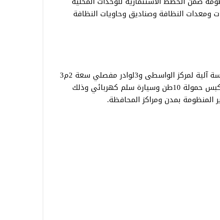
ومة ضمن الخطط الاستثمارية للوحدات المحلية
ات ومعدات النظافة وصناديق وحاويات النظافة
وأضاف مدير التخطيط أنه سبق توريد مكنسة آلية لمركز الواسطى و3لوادر مفصلي سعة 2م3
و4سيارات مكبس حمولة 20طن، 2سيارة مكبس حمولة 10طن وسيارة سلم كهربائي وذلك