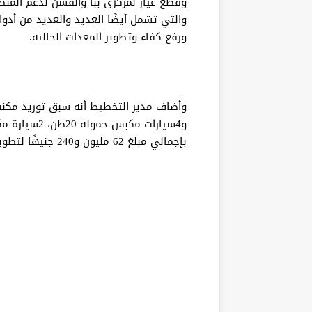
وقطع غيار لمركزي ببا والفشن لدعم المنظ
والتي تشمل أيضًا العديد والعديد من أدو
ورفع كفاء وتطوير المعدات الحالية.
بإجمالي مبلغ 62 مليون و240 جنيهًا لتطوير المنظومة بمدن ومراكز المحافظة.