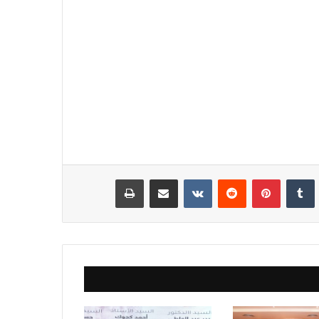
نكدإن
‏Tumblr
بينتيريست
‏Reddit
‏VKontakte
مشاركة عبر البريد
طباعة