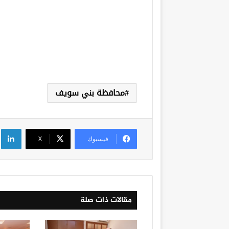
محافظة بني سويف
لي
فيسبوك
‫X
مقالات ذات صلة