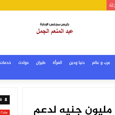
جلة
عرب و عالم
دنيا ودين
المرأة
طيران
حوادث
خدمات
قن
بني سويف.. 62 مليون جنيه لدعم