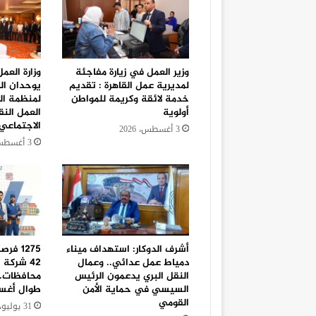
وزير العمل في زيارة مفاجئة
وزارة العم
لمديرية عمل القاهرة : تقديم
يوحدان ال
خدمة لائقة وكريمة للمواطن
لمنظمة الع
أولوية
العمل النق
الاجتماعي
3 أغسطس، 2026
3 أغسطس، 2026
أشرف الدوكار: استهداف ميناء
1275 ف
دمياط عمل عدائي.. وعمال
النقل البري يدعمون الرئيس
محافظات..
السيسي في حماية الأمن
طوال أغ
القومي
31 يوليو، 2026