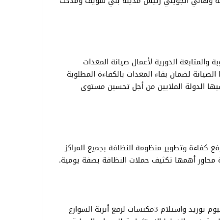
ظة وهاني الجويلي رئيس مدينة بني سويف ومدحت
ة والمتابعة الدورية لأعمال صيانة المعدات
 الصيانة لضمان بقاء المعدات بالكفاءة المطلوبة
فيها الدولة الملايين من أجل تحسين مستوى
ع كفاءة وتطوير منظومة النظافة بجميع المراكز
محاور أهمها تكثيف حملات النظافة بصفة يومية.
أشار السكرتير العام المساعد إلى أنه تم اليوم توريد واستلام 3مكنسات لرفع أتربة الشوارع