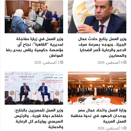
وزير العمل يتابع حادث عمال
وزير العمل في زيارة مفاجئة
الجيزة.. ويوجه بسرعة صرف
لمديرية “القاهرة”: نجاح أي
الدعم والرعاية لأسر الضحايا
مؤسسة حكومية يقاس بمدى رضا
والمصابين
المواطن
6 أغسطس، 2026
3 أغسطس، 2026
وزارة العمل واتحاد عمال مصر
وزير العمل للمصريين بالخارج:
يوحدان الجهود في ندوة منظمة
خلفكم دولة قوية.. والرئيس
العمل العربية
السيسي يوليكم كل الرعاية
والحماية
3 أغسطس، 2026