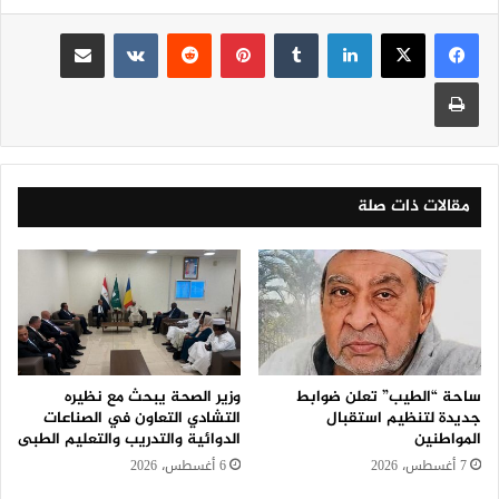
لينكدإن
‏Tumblr
بينتيريست
‏Reddit
‏VKontakte
مشاركة عبر البريد
طباعة
مقالات ذات صلة
ساحة “الطيب” تعلن ضوابط
وزير الصحة يبحث مع نظيره
جديدة لتنظيم استقبال
التشادي التعاون في الصناعات
المواطنين
الدوائية والتدريب والتعليم الطبى
7 أغسطس، 2026
6 أغسطس، 2026