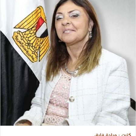
كتبت : ميادة فايق