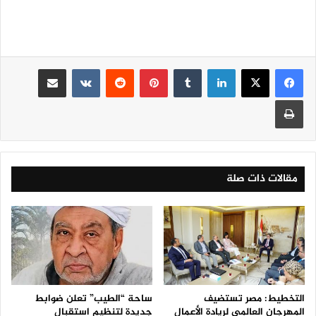
لينكدإن
‏Tumblr
بينتيريست
‏Reddit
‏VKontakte
مشاركة عبر البريد
طباعة
مقالات ذات صلة
التخطيط: مصر تستضيف
ساحة “الطيب” تعلن ضوابط
المهرجان العالمي لريادة الأعمال
جديدة لتنظيم استقبال