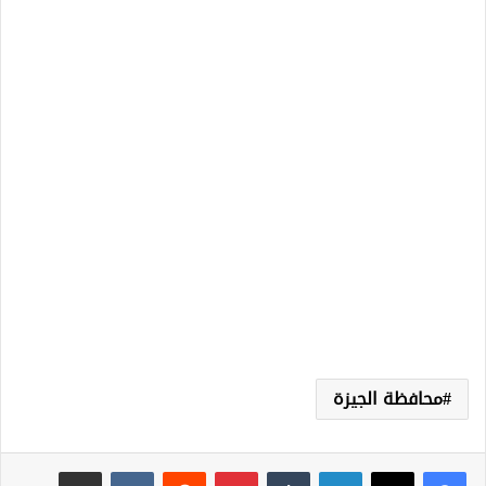
محافظة الجيزة
لينكدإن
‏Tumblr
بينتيريست
‏Reddit
‏VKontakte
مشاركة عبر البريد