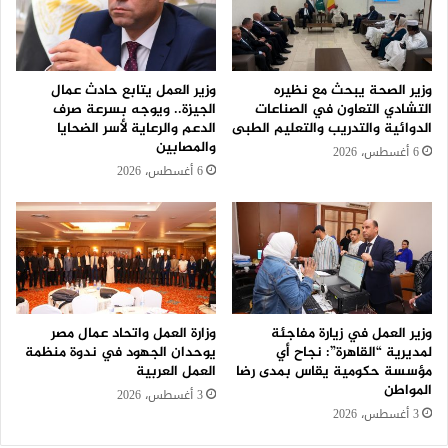
وزير الصحة يبحث مع نظيره
وزير العمل يتابع حادث عمال
التشادي التعاون في الصناعات
الجيزة.. ويوجه بسرعة صرف
الدوائية والتدريب والتعليم الطبى
الدعم والرعاية لأسر الضحايا
والمصابين
6 أغسطس، 2026
6 أغسطس، 2026
وزير العمل في زيارة مفاجئة
وزارة العمل واتحاد عمال مصر
لمديرية “القاهرة”: نجاح أي
يوحدان الجهود في ندوة منظمة
مؤسسة حكومية يقاس بمدى رضا
العمل العربية
المواطن
3 أغسطس، 2026
3 أغسطس، 2026