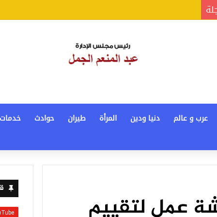
جلة
عرب و عالم
دنيا ودين
المرأة
طيران
حوادث
خدمات
قن
ة عمل لتقييم