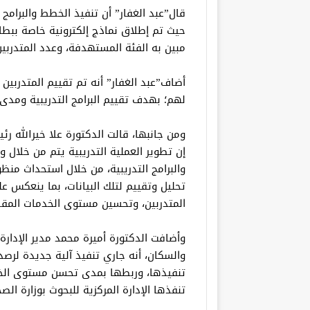
قال”عبد الغفار” أن تنفيذ الخطط والبرامج 
حيث تم إطلاق نماذج إلكترونية خاصة ببطا
مبين به الفئة المستهدفة، وعدد المتدربين 
أضاف”عبد الغفار” أنه تم تقييم المتدربين 
لهم؛ بهدف تقييم البرامج التدريبية ومدى ر
ومن جانبها، قالت الدكتورة علا خيرالله ر
إن تطوير العملية التدريبية يتم من خلال 
والبرامج التدريبية، من خلال استحداث منظ
تحليل وتقييم لتلك البيانات، بما ينعكس عل
المتدربين، وتحسين مستوى الخدمات المقد
وأضافت الدكتورة أميرة محمد مدير الإدارة 
تنفيذها، وربطها بمدى تحسن مستوى الخد
تنفذها الإدارة المركزية للبحوث بوزارة الصح