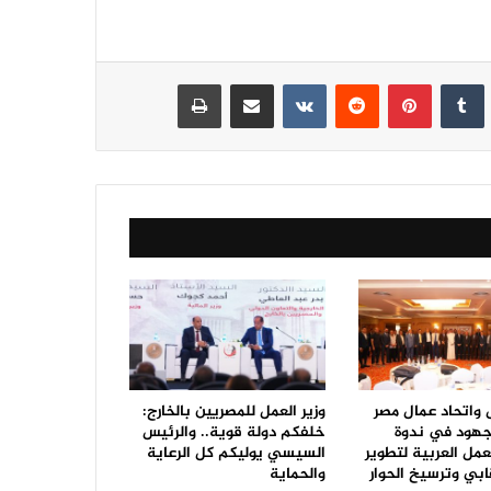
نكدإن
‏Tumblr
بينتيريست
‏Reddit
‏VKontakte
مشاركة عبر البريد
طباعة
ل واتحاد عمال مصر
وزير العمل للمصريين بالخارج:
جهود في ندوة
خلفكم دولة قوية.. والرئيس
مل العربية لتطوير
السيسي يوليكم كل الرعاية
ابي وترسيخ الحوار
والحماية