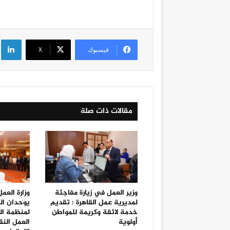
لي
فيسبوك
‫X
مقالات ذات صلة
وزير العمل في زيارة مفاجئة
وزارة العم
لمديرية عمل القاهرة : تقديم
يوحدان ال
خدمة لائقة وكريمة للمواطن
لمنظمة الع
أولوية
العمل النق