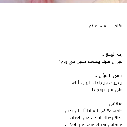
بقلم….. منى علام
إيه الوجع….
غير إن قلبك ينقسم نصين في روح؟!
تلقى السؤال….
بيحيرك، وبيجلدك، لو يسألك:
علي مين تروح ؟!
وتلاقي…
“نفسك” في المرايا أنسان بديل .
رحلة رحيلك ابتدت قبل الغياب..
مابقاش بقيلك منها غير العذاب