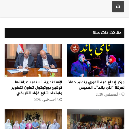
طباعة
مقالات ذات صلة
مركز إبداع قبة الغوري ينظم حفلًا
الإسكندرية تستعيد عراقتها..
لفرقة “ناي باند”.. الخميس
توقيع بروتوكول تعاون لتطوير
وامتداد شارع فؤاد التاريخي
4 أغسطس، 2026
3 أغسطس، 2026