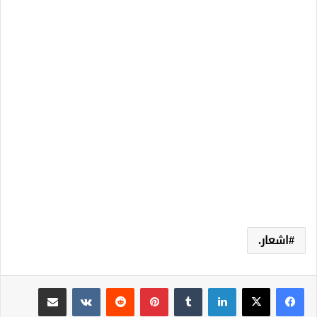
اشعار.
لينكدإن
‏Tumblr
بينتيريست
‏Reddit
‏VKontakte
مشاركة عبر البريد