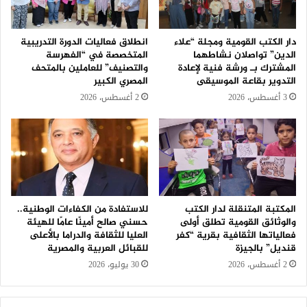
دار الكتب القومية ومجلة “علاء
انطلاق فعاليات الدورة التدريبية
الدين” تواصلان نشاطهما
المتخصصة في “الفهرسة
المشترك بـ ورشة فنية لإعادة
والتصنيف” للعاملين بالمتحف
التدوير بقاعة الموسيقى
المصري الكبير
3 أغسطس، 2026
2 أغسطس، 2026
المكتبة المتنقلة لدار الكتب
للاستفادة من الكفاءات الوطنية..
والوثائق القومية تطلق أولى
حسني صالح أمينًا عامًا للهيئة
فعالياتها الثقافية بقرية “كفر
العليا للثقافة والدراما بالأعلى
قنديل” بالجيزة
للقبائل العربية والمصرية
2 أغسطس، 2026
30 يوليو، 2026