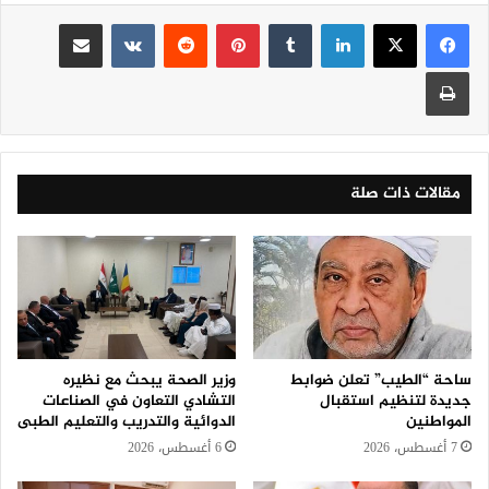
لينكدإن
‏Tumblr
بينتيريست
‏Reddit
‏VKontakte
مشاركة عبر البريد
طباعة
مقالات ذات صلة
ساحة “الطيب” تعلن ضوابط
وزير الصحة يبحث مع نظيره
جديدة لتنظيم استقبال
التشادي التعاون في الصناعات
المواطنين
الدوائية والتدريب والتعليم الطبى
7 أغسطس، 2026
6 أغسطس، 2026