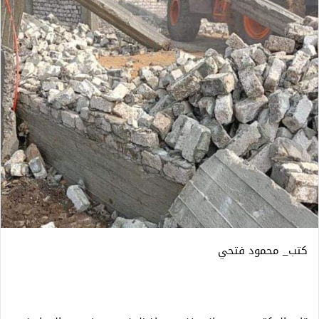
كتب_ محمود فتحي