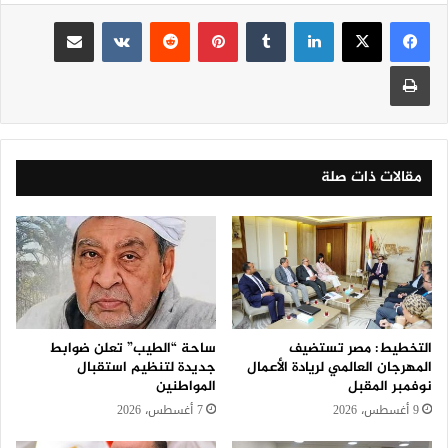
لينكدإن
‏Tumblr
بينتيريست
‏Reddit
‏VKontakte
مشاركة عبر البريد
طباعة
مقالات ذات صلة
التخطيط: مصر تستضيف
ساحة “الطيب” تعلن ضوابط
المهرجان العالمي لريادة الأعمال
جديدة لتنظيم استقبال
نوفمبر المقبل
المواطنين
9 أغسطس، 2026
7 أغسطس، 2026