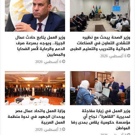
وزير الصحة يبحث مع نظيره
وزير العمل يتابع حادث عمال
التشادي التعاون في الصناعات
الجيزة.. ويوجه بسرعة صرف
الدوائية والتدريب والتعليم الطبى
الدعم والرعاية لأسر الضحايا
والمصابين
6 أغسطس، 2026
6 أغسطس، 2026
وزير العمل في زيارة مفاجئة
وزارة العمل واتحاد عمال مصر
لمديرية “القاهرة”: نجاح أي
يوحدان الجهود في ندوة منظمة
مؤسسة حكومية يقاس بمدى رضا
العمل العربية
المواطن
3 أغسطس، 2026