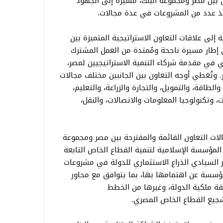
 بين مصر ومجموعة البنك، مشيرة إلى الجهود
فيذ عدد من المشروعات في عدة مجالات.
 إلى علاقات التعاون الاستراتيجية المتميزة بين
 إطار مسيرة ناجحة ومُمتدة من العمل المشترك
ي في مقدمة شركاء التنمية الاستراتيجيين لمصر،
ل الى 20.72 مليار دولار. وتُغطي أوجه التعاون بين الجانبين مختلف مجالات
لطاقة، والتمويل، والتجارة والزراعة، والتعليم،
 وتكنولوجيا المعلومات والاتصالات، والنقل،
لات التعاون القائمة والمقترحة بين مصر ومجموعة
 المؤسسة الإسلامية لتنمية القطاع الخاص التابعة
 السيادي الذراع الاستثماري للدولة في مشروعات
لمؤسسة عن اهتمامها بها، بما يتوافق مع محاور
يقة ملكية الدولة، وغيرها من الخطط
جيع القطاع الخاص المصري.