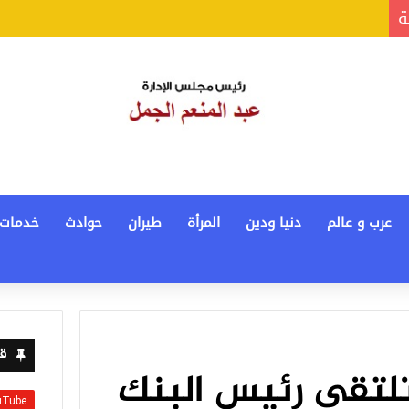
ة
عرب و عالم
دنيا ودين
المرأة
طيران
حوادث
خدمات
قن
تلتقي رئيس البنك