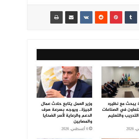
نكدإن
‏Tumblr
بينتيريست
‏Reddit
‏VKontakte
مشاركة عبر البريد
طباعة
ة يبحث مع نظيره
وزير العمل يتابع حادث عمال
لتعاون في الصناعات
الجيزة.. ويوجه بسرعة صرف
التدريب والتعليم
الدعم والرعاية لأسر الضحايا
والمصابين
6 أغسطس، 2026