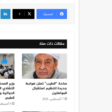
لي
فيسبوك
‫X
مقالات ذات صلة
ساحة “الطيب” تعلن ضوابط
وزير الصح
جديدة لتنظيم استقبال
التشادي ا
المواطنين
الدوائية و
الطبى
7 أغسطس، 2026
6 أغسطس، 2026