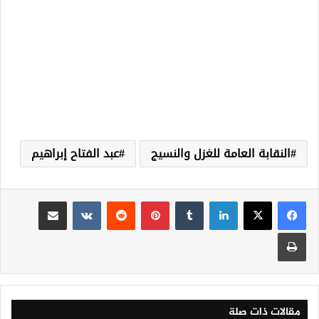
النقابة العامة للغزل والنسيج
عبد الفتاح إبراهيم
لينكدإن
‏Tumblr
بينتيريست
‏Reddit
‏VKontakte
مشاركة عبر البريد
طباعة
مقالات ذات صلة