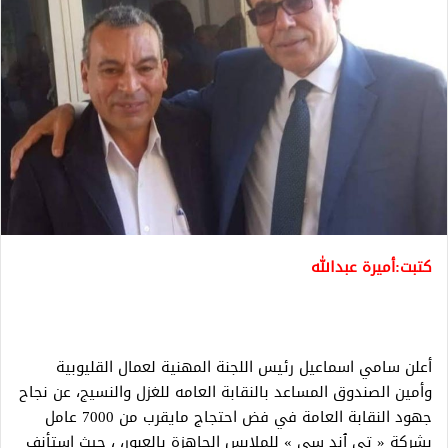
كتبت:أميرة عبدالله
أعلن سامي اسماعيل رئيس اللجنة المهنية لعمال القليوبية
وأمين الصندوق المساعد بالنقابة العامه للغزل والنسيج، عن نجاح
جهود النقابة العامة في فض احتجاج مايقرب من 7000 عامل
بشركة « تي ٱند سي » للملابس الجاهزة بالعبور، ، حيث استأنف