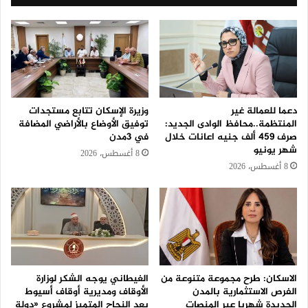
دعما للعمالة غير
وزيرة الإسكان تتابع مستجدات
المنتظمة..محافظ الوادى الجديد:
توفيق الأوضاع بالأراضي المضافة
صرف 459 ألف جنيه اعانات خلال
في 3مدن
شهر يونيو
8 أغسطس، 2026
8 أغسطس، 2026
الاسكان: طرح مجموعة متنوعة من
الغيطاني يوجه الشكر لوزارة
الفرص الاستثمارية بالمدن
الأوقاف ومديرية أوقاف أسيوط
الجديدة شهريا عبر المنصات
بعد النجاح المتميز لمشروع «دولة