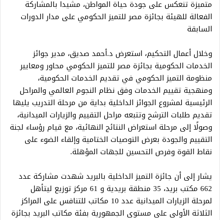
متميزة تنعكس على جودة حياة المواطن، مشيدا بالمشاركة
الفعالة للهيئة بجائزة مصر للتميز الحكومي على مدار الدورات
السابقة
وخلال أعمال التحكيم، استعرض د.أحمد صديق، مدير جوائز
الخدمات الحكومية بجائزة مصر للتميز الحكومي محاور ومعايير
منظومة التميز الحكومي في تقديم الخدمات الحكومية،
ومنهجية تقييم الخدمات وفق نظام النجوم العالمي والمراحل
الرئيسية لمشروع الجوائز الداخلية بداية من مرحلة التدريب يليها
تقديم طلبات الترشح وتتبعه مراحل التقييم والزيارات الميدانية،
وصولًا إلى مرحلة استعراض النتائج النهائية، مع قيام رؤساء لجنة
التقييم والجودة بعرض التوصيات الختامية وإلقاء الضوء على
نقاط القوة وفرص التحسين للجهات المؤهلة.
يشار إلى أن جائزة التميز الداخلية بالبريد شهدت مشاركة عدد
662 مكتب بريد، 35 منطقة بريدية و 61 مركز توزيع ليتأهل
لمرحلة الزيارات الميدانية عدد 10 مكاتب للتنافس على المراكز
الثلاثة الأولى على مستوى الجمهورية بفئة مكاتب البريد بجائزة