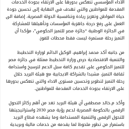
الأداء المؤسسي تنعكس بدورها على الارتقاء بجودة الخدمات
المقدمة للمواطنين والتي تهدف في النهاية إلى تحسين جودة
حياة المواطن وتعزيز ريادة وتنافسية الدولة المصرية. إضافة الى
العمل على رفع درجة جاهزية المؤسسات وتأهيلها للمشاركة
في الجائزة الوطنية “جائزة مصر للتميز الحكومي”، مؤكدا أن
التميز رحلة مستمرة ليست فقط محطات للفوز.
من جانبه أكد محمد إبراهيم، الوكيل الدائم لوزارة التخطيط
والتنمية الاقتصادية حرص وزارة التخطيط ممثلة في جائزة مصر
للتميز الحكومي على تقديم كافة سبل الدعم لترسيخ واستدامة
ثقافة التميز، مشيدا بالشراكة الايجابية مع هيئة البريد خلال
رحلة التميز لتطوير وتحسين مستوى الاداء والتي تنعكس بدورها
على الارتقاء بجودة الخدمات المقدمة للمواطنين.
وأكد م.خالد مصطفى أن هيئة البريد تعد من أهم ركائز التحول
الرقمي بالحكومة المصرية لدعم رؤية مصر 2030 واستراتيجيتها
للتحول الرقمي والتنمية المستدامة وما يشهده قطاع البريد
باستمرار من تطور ملحوظ لما يقدمه من خدمات مالية وبريدية