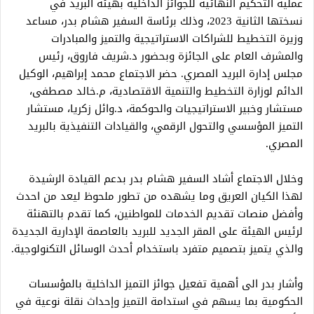
عملية التحكيم النهائية للجوائز الداخلية بهيئة البريد في
نسختها الثانية 2023، وذلك برئاسة السفير هشام بدر، مساعد
وزيرة التخطيط للشراكات الاستراتيجية والتميز والمبادرات
والمشرف العام على الجائزة وبحضور د.شريف فاروق، رئيس
مجلس إدارة البريد المصري. حضر الاجتماع محمد إبراهيم، الوكيل
الدائم لوزارة التخطيط والتنمية الاقتصادية، م.خالد مصطفى،
مستشار وخبير الاستراتيجيات والحوكمة، د.وائل زكريا، مستشار
التميز المؤسسي والتحول الرقمي، والقيادات التنفيذية بالبريد
المصري.
وخلال الاجتماع أشاد السفير هشام بدر بدعم القيادة الرشيدة
لهذا الكيان العريق وما يشهده من تطور ملحوظ ليعد من احدث
وأفضل منصات تقديم الخدمات للمواطنين، كما تقدم بالتهنئة
لرئيس الهيئة على المقر الجديد للبريد بالعاصمة الإدارية الجديدة
والذي يتميز بتصميم متفرد باستخدام أحدث الوسائل التكنولوجية.
وأشار بدر الى أهمية تفعيل جوائز التميز الداخلية بالمؤسسات
الحكومية بما يسهم في استدامة التميز وإحداث نقلة نوعية في