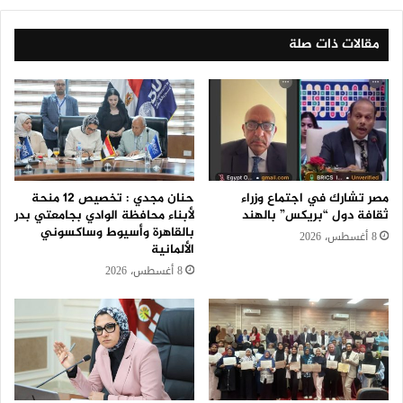
مقالات ذات صلة
مصر تشارك في اجتماع وزراء
حنان مجدي : تخصيص 12 منحة
ثقافة دول “بريكس” بالهند
لأبناء محافظة الوادي بجامعتي بدر
بالقاهرة وأسيوط وساكسوني
8 أغسطس، 2026
الألمانية
8 أغسطس، 2026