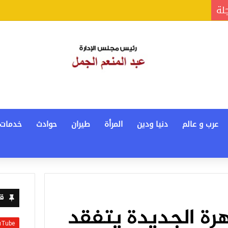
جلة
عرب و عالم
دنيا ودين
المرأة
طيران
حوادث
خدمات
قن
رة الجديدة يتفقد