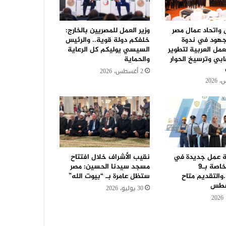
ل واتحاد عمال مصر
وزير العمل للمصريين بالخارج:
جهود في ندوة
خلفكم دولة قوية.. والرئيس
مل العربية لتطوير
السيسي يوليكم كل الرعاية
ابي وترسيخ الحوار
والحماية
2 أغسطس، 2026
رصة عمل جديدة في
نقيب الأشراف خلال افتتاح
42 شركة خاصة بـ9
مسجد سيدنا الحسين: مصر
والتقديم متاح
ستظل عامرة بـ “بيوت الله”
سطس
30 يوليو، 2026