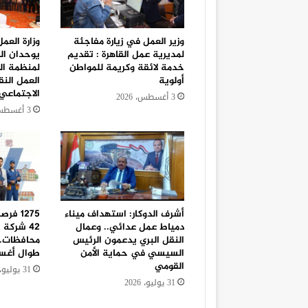
وزير العمل في زيارة مفاجئة
وزارة العم
لمديرية عمل القاهرة : تقديم
يوحدان ال
خدمة لائقة وكريمة للمواطن
لمنظمة الع
أولوية
العمل النق
الاجتماعي
3 أغسطس، 2026
3 أغسطس، 2026
أشرف الدوكار: استهداف ميناء
1275 ف
دمياط عمل عدائي.. وعمال
النقل البري يدعمون الرئيس
محافظات..
السيسي في حماية الأمن
طوال أغ
القومي
31 يوليو، 2026
31 يوليو، 2026