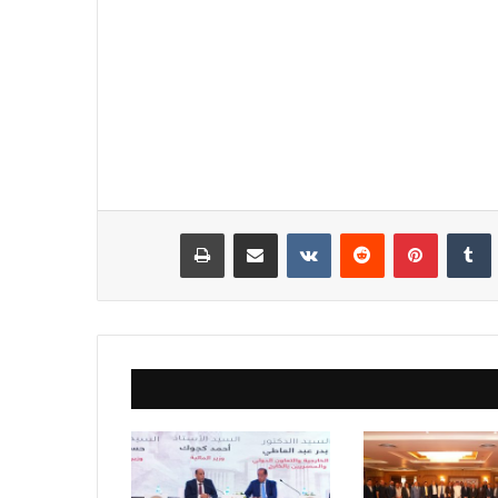
نكدإن
‏Tumblr
بينتيريست
‏Reddit
‏VKontakte
مشاركة عبر البريد
طباعة