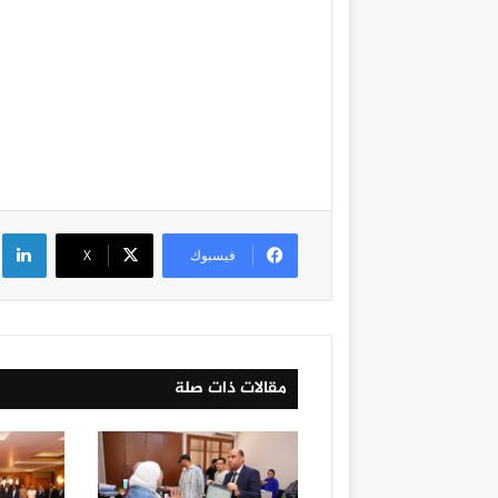
لي
فيسبوك
‫X
مقالات ذات صلة