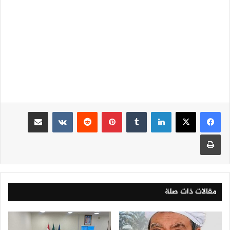
لينكدإن
‏Tumblr
بينتيريست
‏Reddit
‏VKontakte
مشاركة عبر البريد
طباعة
مقالات ذات صلة