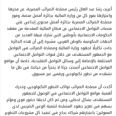
أعربت رشا عبد العال رئيس مصلحة الضرائب المصرية، عن فخرها
واعتزازها بفوز كل من وزارة المالية بجائزة أفضل منصة، وفوز
مصلحة الضرائب المصرية بجائزة أفضل محتوى إبداعى على
منصات التواصل الاجتماعي عن قطاع المالية المقدمة من معهد
الحكومات الاجتماعية بأبوظبى التى شارك فيها العديد من
الجهات الحكومية بالوطن العربى، مشيرة إلى أن هذه الجائزة
جاءت تكليلًا لجهود وزارة المالية ومصلحة الضرائب فى التواصل
مع الجمهور المستهدف من خلال قنوات التواصل الاجتماعى
المختلفة بالإضافة إلى وسائل التواصل التقليدية، خاصة أن مواقع
التواصل الاجتماعى أصبحت جزءًا لا يتجزأ من حياتنا، فى ظل ما
نشهده من تطور تكنولوجى ورقمى غير مسبوق.
أكدت أن مصلحة الضرائب تواكب التطور التكنولوجى، وتدرك
أهمية مواقع التواصل الاجتماعي في الوصول للجمهور
المستهدف بشكل لحظى، ومن ثم كان لديها حضور قوى ومؤثر
يسهم فى تعزيز جهود المصلحة لتنمية الوعى الضريبى لدى
الممولين؛ باعتبارهم شركاء نجاح فى تنفيذ كل مشروعات التطوير