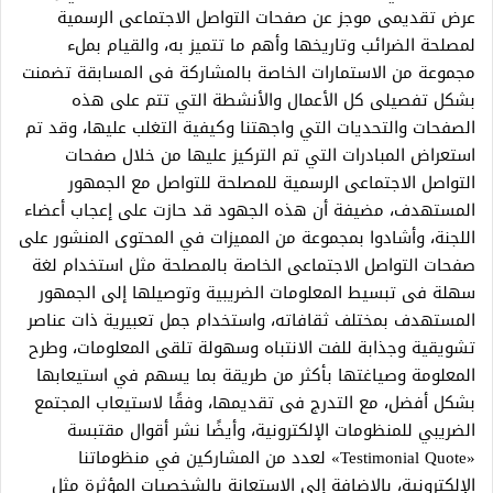
عرض تقديمى موجز عن صفحات التواصل الاجتماعى الرسمية
لمصلحة الضرائب وتاريخها وأهم ما تتميز به، والقيام بملء
مجموعة من الاستمارات الخاصة بالمشاركة فى المسابقة تضمنت
بشكل تفصيلى كل الأعمال والأنشطة التي تتم على هذه
الصفحات والتحديات التي واجهتنا وكيفية التغلب عليها، وقد تم
استعراض المبادرات التي تم التركيز عليها من خلال صفحات
التواصل الاجتماعى الرسمية للمصلحة للتواصل مع الجمهور
المستهدف، مضيفة أن هذه الجهود قد حازت على إعجاب أعضاء
اللجنة، وأشادوا بمجموعة من المميزات في المحتوى المنشور على
صفحات التواصل الاجتماعى الخاصة بالمصلحة مثل استخدام لغة
سهلة فى تبسيط المعلومات الضريبية وتوصيلها إلى الجمهور
المستهدف بمختلف ثقافاته، واستخدام جمل تعبيرية ذات عناصر
تشويقية وجذابة للفت الانتباه وسهولة تلقى المعلومات، وطرح
المعلومة وصياغتها بأكثر من طريقة بما يسهم في استيعابها
بشكل أفضل، مع التدرج فى تقديمها، وفقًا لاستيعاب المجتمع
الضريبي للمنظومات الإلكترونية، وأيضًا نشر أقوال مقتبسة
«Testimonial Quote» لعدد من المشاركين في منظوماتنا
الإلكترونية، بالاضافة إلى الاستعانة بالشخصيات المؤثرة مثل