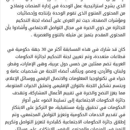
الذي يشرح استراتيجية عمل الوحدة في إدارة المنصات ونماذج
من المحتوى المتنوع الذى تقوم الوحدة بإنتاجه وإحصائيات
ومؤشرات الصفحة، حيث تم العرض على أعضاء لجنة التحكيم
للجائزة من ذوي الخبرة في مجال التواصل الاجتماعي وأشادوا بأن
المحتوى المقدم يتميز عن مثيله بالتنوع والعصرية .
كان قد شارك في هذه المسابقة أكثر من 30 جهة حكومية في
قطاعات متعددة، وتم تعيين لجنة التحكيم لجائزة الحكومات
العربية تضم ممثلين من خمس دول عربية، وهى الإمارات، وقطر،
ولبنان، والأردن، ومصر، ويتألف أعضاء اللجنة من شخصيات عامة و
خبراء في تكنولوجيا المعلومات والاتصال الرقمي ووسائل الإعلام،
ويتسم تشكيل اللجنة بالتوازن الإقليمى وتمثيل الخبرات المتنوعة،
مما يعزز النضج والخبرة في تقييم الأعمال المشاركة، وتهدف
جائزة الحكومات الاجتماعية إلى تسليط الضوء على أدوار
الحكومات في تحقيق رؤية مستقبلية، مع التركيز على الابتكار
في تقديم الخدمات الحكومية وتعزيز التواصل المجتمعى، وتم
إطلاق جائزة الحكومات الاجتماعية كمُبادرة لتعزيز التواصل وتكريم
التميز في المنصات والمحتوى الرقمي الابتكارى على وسائل