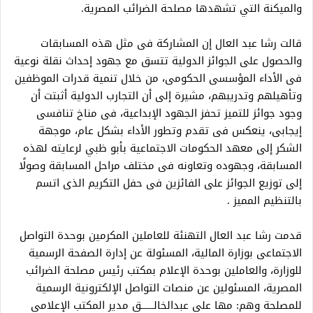
والميكنة التي تشهدها مصلحة الضرائب المصرية.
قالت رشا عبد العال إن المشاركة فى مثل هذه المسابقات
والحصول على الجوائز الدولية تتسق مع جهود إحداث نقلة نوعية
فى الأداء المؤسسى الحكومى، من خلال تنمية قدرات الموظفين
وتأهيلهم وتدريبهم، مشيرة إلى أن التجارب الدولية أثبتت أن
وجود جوائز للتميز تحفز الجهود الإبداعية، فى مناخ تنافسى
إيجابى، ينعكس فى تقدم وتطور الأداء بشكل عام، موجهة
الشكر إلى معهد الحكومات الاجتماعية بأبو ظبي لرعايته لهذه
المسابقة، وجهوده وتعاونه فى مختلف مراحل المسابقة وصولًا
إلى توزيع الجوائز على الفائزين فى حفل التكريم الذى اتسم
بالتنظيم المميز .
قدمت رشا عبد العال التهنئة للعاملين المكرمين بوحدة التواصل
الاجتماعى بوزارة المالية، المسئولة عن إدارة الصفحة الرسمية
للوزارة، والعاملين بوحدة الإعلام بمكتب رئيس مصلحة الضرائب
المصرية، المسئولين عن منصات التواصل الإلكترونية الرسمية
للمصلحة وهم: مها على عبدالخالــــــق مدير المكتب الإعلامى