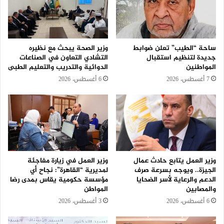
ساحة “الطيب” تعلن ضوابط
وزير الصحة يبحث مع نظيره
جديدة لتنظيم استقبال
التشادي التعاون في الصناعات
المواطنين
الدوائية والتدريب والتعليم الطبى
7 أغسطس، 2026
6 أغسطس، 2026
وزير العمل يتابع حادث عمال
وزير العمل في زيارة مفاجئة
الجيزة.. ويوجه بسرعة صرف
لمديرية “القاهرة”: نجاح أي
الدعم والرعاية لأسر الضحايا
مؤسسة حكومية يقاس بمدى رضا
والمصابين
المواطن
6 أغسطس، 2026
3 أغسطس، 2026