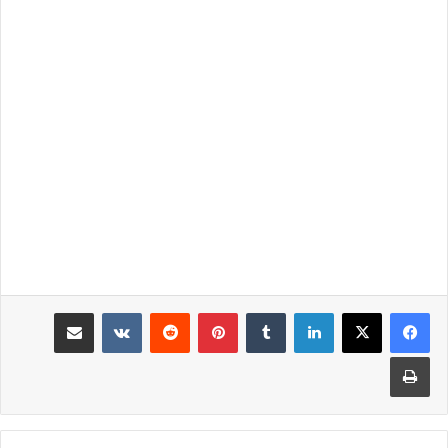
لينكدإن
‏Tumblr
بينتيريست
‏Reddit
‏VKontakte
مشاركة عبر البريد
طباعة