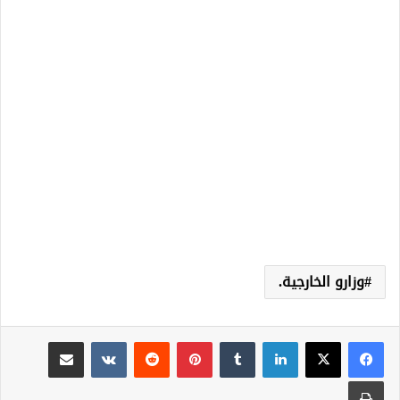
وزارو الخارجية.
لينكدإن
‏Tumblr
بينتيريست
‏Reddit
‏VKontakte
مشاركة عبر البريد
طباعة