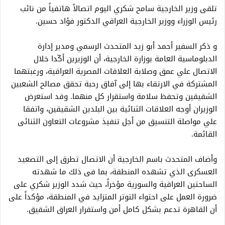
تلقى وزير الخارجية سامح شكري اليوم اتصالاً هاتفياً من نائب
رئيس الوزراء ووزير الخارجية العراقي الدكتور فؤاد حسين.
و ذكر السفير أحمد أبو زيد المتحدث الرسمي ومدير إدارة
الدبلوماسية العامة بوزارة الخارجية، أن الوزيرين أكّدا خلال
الاتصال علي عمق وصلابة العلاقات المصرية العراقية، ورغبتهما
المشتركة في الارتقاء بها إلى آفاق رحبة تحقق مصالح الشعبين
الشقيقين وتحفظ سلامة واستقرار كل منهما. وقد استعرض
الوزيران أوجه العلاقات الثنائية بين البلدين الشقيقين، واتفقا
علي مواصلة التنسيق من أجل تنفيذ مشروعات التعاون الثنائى
القائمة.
وأضاف المتحدث باسم الخارجية أن الاتصال تطرق إلى التصعيد
العسكرى الذي تشهده المنطقة، بما فى ذلك ما شهدته
الساحتين العراقية والسورية مؤخراً، حيث شدد الوزير شكري على
ضرورة العمل على احتواء التوتر المتزايد في المنطقة، مؤكداً على
أن القاهرة تدعم بشكل كامل أمن واستقرار العراق الشقيق.