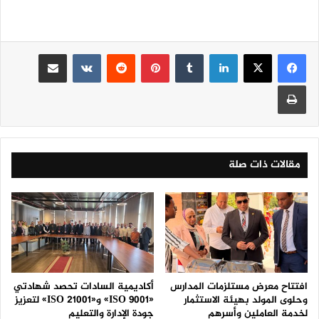
لينكدإن
‏Tumblr
بينتيريست
‏Reddit
‏VKontakte
مشاركة عبر البريد
طباعة
مقالات ذات صلة
افتتاح معرض مستلزمات المدارس
أكاديمية السادات تحصد شهادتي
وحلوى المولد بهيئة الاستثمار
«ISO 9001» و«ISO 21001» لتعزيز
لخدمة العاملين وأسرهم
جودة الإدارة والتعليم