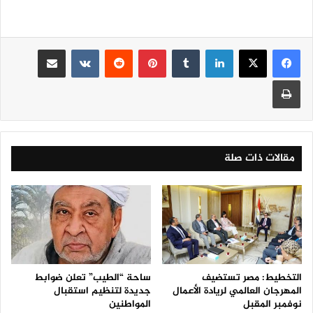
لينكدإن
‏Tumblr
بينتيريست
‏Reddit
‏VKontakte
مشاركة عبر البريد
طباعة
مقالات ذات صلة
التخطيط: مصر تستضيف
ساحة “الطيب” تعلن ضوابط
المهرجان العالمي لريادة الأعمال
جديدة لتنظيم استقبال
نوفمبر المقبل
المواطنين