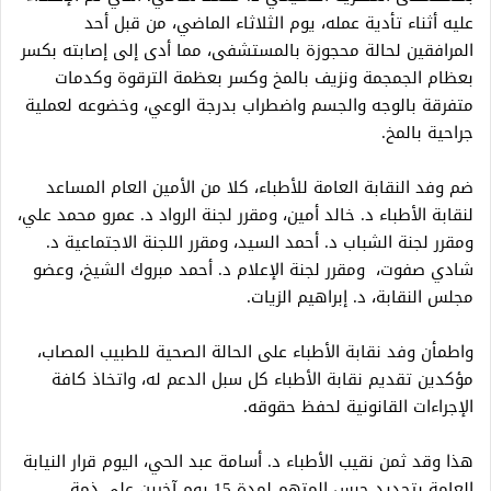
عليه أثناء تأدية عمله، يوم الثلاثاء الماضي، من قبل أحد
المرافقين لحالة محجوزة بالمستشفى، مما أدى إلى إصابته بكسر
بعظام الجمجمة ونزيف بالمخ وكسر بعظمة الترقوة وكدمات
متفرقة بالوجه والجسم واضطراب بدرجة الوعي، وخضوعه لعملية
جراحية بالمخ.
ضم وفد النقابة العامة للأطباء، كلا من الأمين العام المساعد
لنقابة الأطباء د. خالد أمين، ومقرر لجنة الرواد د. عمرو محمد علي،
ومقرر لجنة الشباب د. أحمد السيد، ومقرر اللجنة الاجتماعية د.
شادي صفوت، ومقرر لجنة الإعلام د. أحمد مبروك الشيخ، وعضو
مجلس النقابة، د. إبراهيم الزيات.
واطمأن وفد نقابة الأطباء على الحالة الصحية للطبيب المصاب،
مؤكدين تقديم نقابة الأطباء كل سبل الدعم له، واتخاذ كافة
الإجراءات القانونية لحفظ حقوقه.
هذا وقد ثمن نقيب الأطباء د. أسامة عبد الحي، اليوم قرار النيابة
العامة بتجديد حبس المتهم لمدة 15 يوم آخرين على ذمة