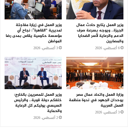
وزير العمل يتابع حادث عمال
وزير العمل في زيارة مفاجئة
الجيزة.. ويوجه بسرعة صرف
لمديرية “القاهرة”: نجاح أي
الدعم والرعاية لأسر الضحايا
مؤسسة حكومية يقاس بمدى رضا
والمصابين
المواطن
6 أغسطس، 2026
3 أغسطس، 2026
وزارة العمل واتحاد عمال مصر
وزير العمل للمصريين بالخارج:
يوحدان الجهود في ندوة منظمة
خلفكم دولة قوية.. والرئيس
العمل العربية
السيسي يوليكم كل الرعاية
والحماية
3 أغسطس، 2026
2 أغسطس، 2026