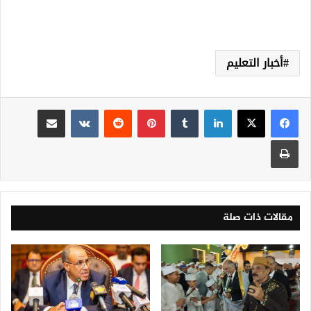
أخبار التعليم
لينكدإن
‏Tumblr
بينتيريست
‏Reddit
‏VKontakte
مشاركة عبر البريد
طباعة
مقالات ذات صلة