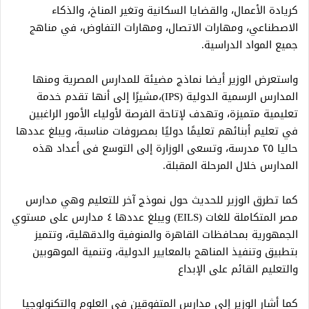
كريادة الأعمال، والقضايا السكانية وتغير المناخ، والذكاء
الاصطناعي، ومهارات الاتصال، ومهارات التفاوض، في مناهج
جميع المواد الدراسية.
واستعرض الوزير أيضا نماذج مضيئة للمدارس المصرية ومنها
المدارس الرسمية الدولية (IPS)،مشيرًا إلى أنها تقدم خدمة
تعليمية متميزة، وتهدف لإتاحة الفرصة لأولياء الأمور الراغبين
في تعليم أبنائهم تعليمًا دوليًا بمصروفات مناسبة، ويبلغ عددها
حاليا ٢٥ مدرسة، وتسعى الوزارة إلى التوسع فى أعداد هذه
المدارس خلال المرحلة المقبلة.
كما تطرق الوزير للحديث حول نموذج آخر للتعليم وهي مدارس
مصر المتكاملة للغات (EILS) ويبلغ عددها ٤ مدارس على مستوي
الجمهورية بمحافظات القاهرة والمنوفية والدقهلية، وتتميز
بتطبيق وتنفيذ المناهج بالمعايير الدولية، وتنمية الموهوبين
والتعليم القائم على الإبداع
كما أشار الوزير إلى مدارس المتفوقين في العلوم والتكنولوجيا