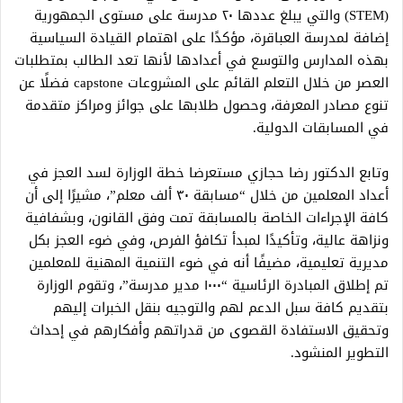
(STEM) والتي يبلغ عددها ٢٠ مدرسة على مستوى الجمهورية
إضافة لمدرسة العباقرة، مؤكدًا على اهتمام القيادة السياسية
بهذه المدارس والتوسع في أعدادها لأنها تعد الطالب بمتطلبات
العصر من خلال التعلم القائم على المشروعات capstone فضلًا عن
تنوع مصادر المعرفة، وحصول طلابها على جوائز ومراكز متقدمة
في المسابقات الدولية.
وتابع الدكتور رضا حجازي مستعرضا خطة الوزارة لسد العجز في
أعداد المعلمين من خلال “مسابقة ٣٠ ألف معلم”، مشيرًا إلى أن
كافة الإجراءات الخاصة بالمسابقة تمت وفق القانون، وبشفافية
ونزاهة عالية، وتأكيدًا لمبدأ تكافؤ الفرص، وفي ضوء العجز بكل
مديرية تعليمية، مضيفًا أنه في ضوء التنمية المهنية للمعلمين
تم إطلاق المبادرة الرئاسية “١٠٠٠ مدير مدرسة”، وتقوم الوزارة
بتقديم كافة سبل الدعم لهم والتوجيه بنقل الخبرات إليهم
وتحقيق الاستفادة القصوى من قدراتهم وأفكارهم في إحداث
التطوير المنشود.