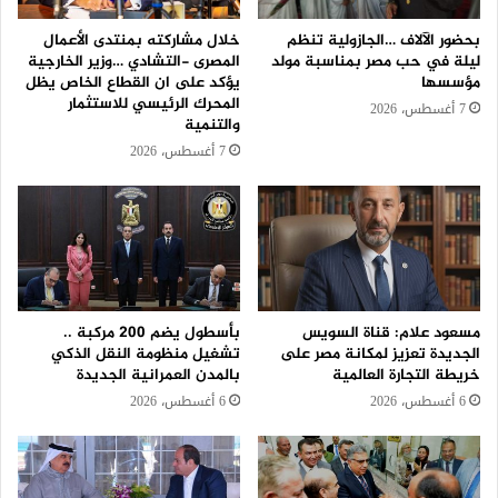
بحضور الآلاف …الجازولية تنظم
خلال مشاركته بمنتدى الأعمال
ليلة في حب مصر بمناسبة مولد
المصرى -التشادي …وزير الخارجية
مؤسسها
يؤكد على ان القطاع الخاص يظل
المحرك الرئيسي للاستثمار
7 أغسطس، 2026
والتنمية
7 أغسطس، 2026
مسعود علام: قناة السويس
بأسطول يضم 200 مركبة ..
الجديدة تعزيز لمكانة مصر على
تشغيل منظومة النقل الذكي
خريطة التجارة العالمية
بالمدن العمرانية الجديدة
6 أغسطس، 2026
6 أغسطس، 2026