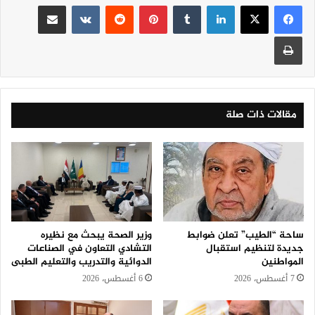
لينكدإن
‏Tumblr
بينتيريست
‏Reddit
‏VKontakte
مشاركة عبر البريد
طباعة
مقالات ذات صلة
ساحة “الطيب” تعلن ضوابط
وزير الصحة يبحث مع نظيره
جديدة لتنظيم استقبال
التشادي التعاون في الصناعات
المواطنين
الدوائية والتدريب والتعليم الطبى
7 أغسطس، 2026
6 أغسطس، 2026