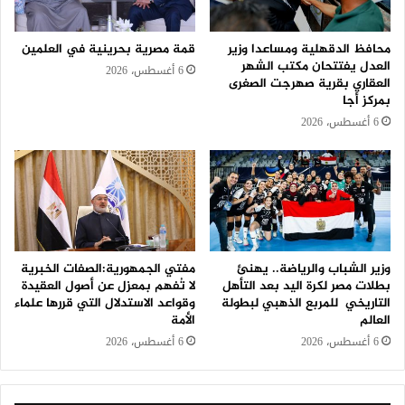
محافظ الدقهلية ومساعدا وزير
قمة مصرية بحرينية في العلمين
العدل يفتتحان مكتب الشهر
6 أغسطس، 2026
العقاري بقرية صهرجت الصغرى
بمركز أجا
6 أغسطس، 2026
وزير الشباب والرياضة.. يهنئ
مفتي الجمهورية:الصفات الخبرية
بطلات مصر لكرة اليد بعد التأهل
لا تُفهم بمعزل عن أصول العقيدة
التاريخي للمربع الذهبي لبطولة
وقواعد الاستدلال التي قررها علماء
العالم
الأمة
6 أغسطس، 2026
6 أغسطس، 2026