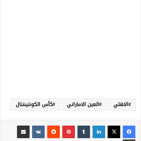
الاهلي
العين الاماراتي
كأس الكونتيننتال
لينكدإن
‏Tumblr
بينتيريست
‏Reddit
‏VKontakte
مشاركة عبر البريد
طباعة