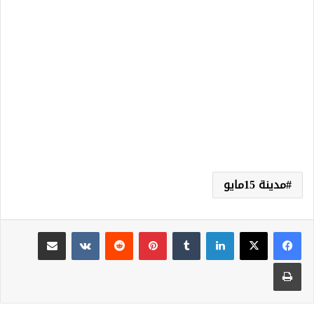
مدينة 15مايو
لينكدإن
‏Tumblr
بينتيريست
‏Reddit
‏VKontakte
مشاركة عبر البريد
طباعة