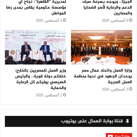
الجيزة.. ويوجه بسرعة صرف
لمديرية “القاهرة”: نجاح أي
الدعم والرعاية لأسر الضحايا
مؤسسة حكومية يقاس بمدى رضا
والمصابين
المواطن
6 أغسطس، 2026
3 أغسطس، 2026
وزارة العمل واتحاد عمال مصر
وزير العمل للمصريين بالخارج:
يوحدان الجهود في ندوة منظمة
خلفكم دولة قوية.. والرئيس
العمل العربية
السيسي يوليكم كل الرعاية
والحماية
3 أغسطس، 2026
2 أغسطس، 2026
قناة بوابة العمال على يوتيوب