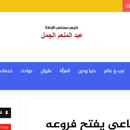
لة
عرب و عالم
دنيا ودين
المرأة
طيران
حوادث
خدمات
قن
ماعي يفتح فروعه