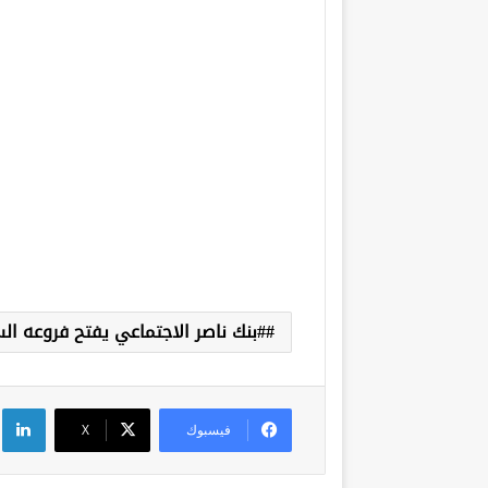
#بنك ناصر الاجتماعي يفتح فروعه ا
لي
فيسبوك
‫X