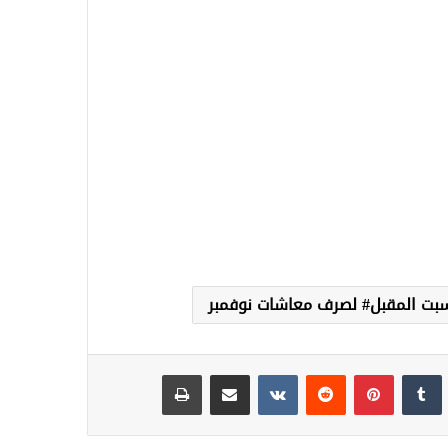
لسبت المقبل# لصرف معاشات نوفمبر
نكدإن
‏Tumblr
بينتيريست
‏Reddit
‏VKontakte
مشاركة عبر البريد
طباعة