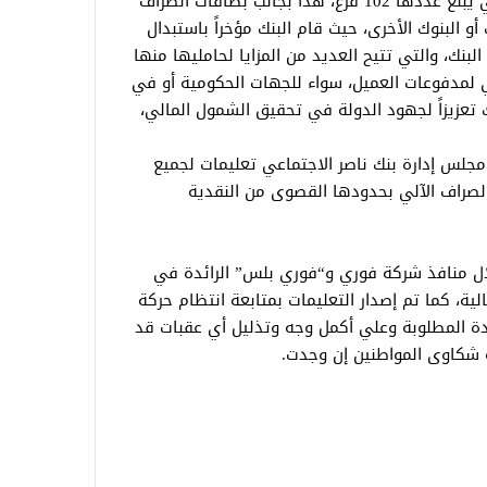
المنتشرة في كافة أنحاء الجمهورية، والتي يبلغ عددها 102 فرع، هذا بجانب بطاقات الصراف
البنك أو البنوك الأخرى، حيث قام البنك مؤخراً باستبدال
بنك، والتي تتيح العديد من المزايا لحامليها منها
ي لمدفوعات العميل، سواء للجهات الحكومية أو في
ك تعزيزاً لجهود الدولة في تحقيق الشمول المالي،
جلس إدارة بنك ناصر الاجتماعي تعليمات لجميع
لصراف الآلي بحدودها القصوى من النقدية
ال منافذ شركة فوري و“فوري بلس” الرائدة في
لية، كما تم إصدار التعليمات بمتابعة انتظام حركة
دة المطلوبة وعلي أكمل وجه وتذليل أي عقبات قد
ة شكاوى المواطنين إن وجدت.