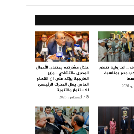
اف …الجازولية تنظم
خلال مشاركته بمنتدى الأعمال
ب مصر بمناسبة
المصرى -التشادي …وزير
سها
الخارجية يؤكد على ان القطاع
الخاص يظل المحرك الرئيسي
للاستثمار والتنمية
7 أغسطس، 2026