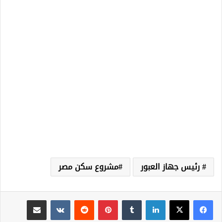
‫ رئيس جهاز العبور
مشروع سكن مصر
لينكدإن
‏Tumblr
بينتيريست
‏Reddit
‏VKontakte
مشاركة عبر البريد
طباعة