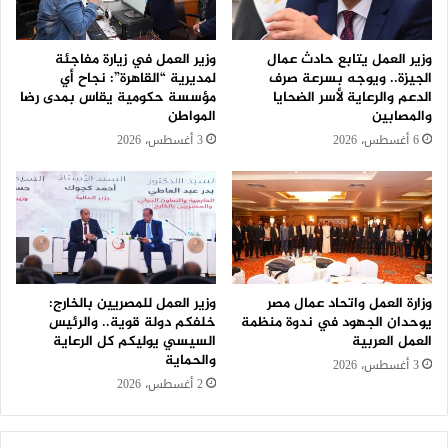
وزير العمل يتابع حادث عمال
وزير العمل في زيارة مفاجئة
الجيزة.. ويوجه بسرعة صرف
لمديرية “القاهرة”: نجاح أي
الدعم والرعاية لأسر الضحايا
مؤسسة حكومية يقاس بمدى رضا
والمصابين
المواطن
6 أغسطس، 2026
3 أغسطس، 2026
وزارة العمل واتحاد عمال مصر
وزير العمل للمصريين بالخارج:
يوحدان الجهود في ندوة منظمة
خلفكم دولة قوية.. والرئيس
العمل العربية
السيسي يوليكم كل الرعاية
والحماية
3 أغسطس، 2026
2 أغسطس، 2026