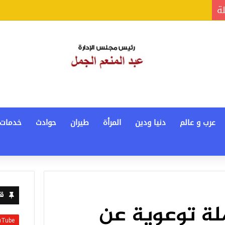
لة
عرب و عالم
دنيا ودين
المرأة
طيران
حوادث
خدمات
قن
لة توعوية عن