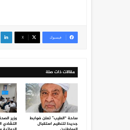
لي
فيسبوك
‫X
مقالات ذات صلة
ساحة “الطيب” تعلن ضوابط
وزير الصح
جديدة لتنظيم استقبال
التشادي ا
المواطنين
الدوائية و