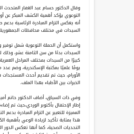
وقال الدكتور حسام عبد الغفار المتحدث ال
التوعوي يؤكد أهمية الكشف المبكر عن أورا
أنه يعكس التزام المبادرة الرئاسية بدعم ص
السيدات في مختلف محافظات الجمهورية.
واستكمل أن الحملة التوعوية شمل توفير و
السيدات بدءًا من سن الثامنة عشر، وذلك لم
كبيرًا من السيدات بمختلف المراحل العمرية،
يومًا علميًا بمكتبة الإسكندرية، وضم عدد
الأورام، حيث تم تقديم أحدث المستجدات 
الخبرات بين الأطباء بهذا الملف.
وفي ذات السياق، أضاف الدكتور حاتم أمين 
إطار الإحتفال بأكتوبر الوردي،حيث تم إضاء
المميزة للتعبير عن التزام المبادرة بدعم ا
هذا بمثابة تأكيد لزيادة الوعي بأهمية ا
التحديات الصحية، كما أنها تعكس الدور ال