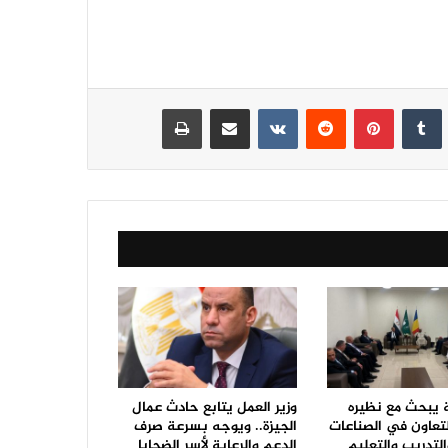
نكدإن
‏Tumblr
بينتيريست
‏Reddit
‏VKontakte
مشاركة عبر البريد
طباعة
ة يبحث مع نظيره
وزير العمل يتابع حادث عمال
لتعاون في الصناعات
الجيزة.. ويوجه بسرعة صرف
التدريب والتعليم
الدعم والرعاية لأسر الضحايا