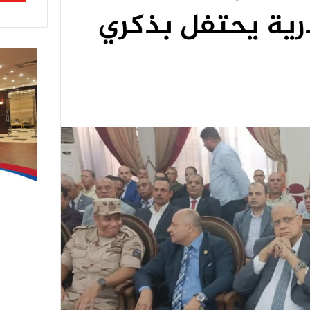
درية يحتفل بذكري