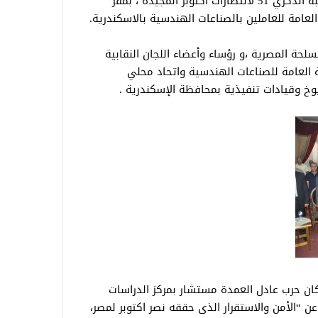
برئاسة خالد الفقي ، احتفالية كبري بمناسبة الذكري 51 لانتصارات اكتوبر المجيدة ، بمقر
 العامة للعاملين بالصناعات الهندسية بالاسكندرية.
سلحة المصرية ،و رؤساء وأعضاء اللجان النقابية
ة العامة للصناعات الهندسية واتحاد محلي
وخ وقيادات تنفيذية بمحافظة الإسكندرية .
ركان حرب عادل العمدة مستشار بمركز الدراسات
 عن “الأمن والاستقرار الذى حققه نصر اكتوبر لمصر،