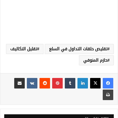
تقليص حلقات التداول في السلع
تقليل التكاليف
حازم المنوفي
لينكدإن
‏Tumblr
بينتيريست
‏Reddit
‏VKontakte
مشاركة عبر البريد
طباعة