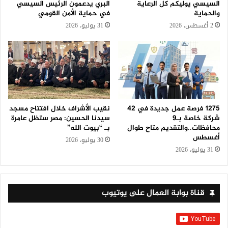
السيسي يوليكم كل الرعاية
البري يدعمون الرئيس السيسي
والحماية
في حماية الأمن القومي
2 أغسطس، 2026
31 يوليو، 2026
1275 فرصة عمل جديدة في 42
نقيب الأشراف خلال افتتاح مسجد
شركة خاصة بـ9
سيدنا الحسين: مصر ستظل عامرة
محافظات..والتقديم متاح طوال
بـ “بيوت الله”
أغسطس
30 يوليو، 2026
31 يوليو، 2026
قناة بوابة العمال على يوتيوب