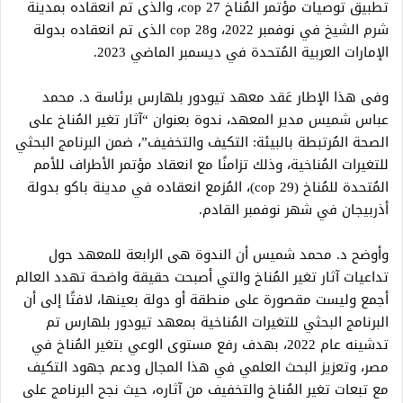
تطبيق توصيات مؤتمر المُناخ cop 27، والذى تم انعقاده بمدينة
شرم الشيخ في نوفمبر 2022، وcop 28 الذى تم انعقاده بدولة
الإمارات العربية المُتحدة في ديسمبر الماضي 2023.
وفى هذا الإطار عَقد معهد تيودور بلهارس برئاسة د. محمد
عباس شميس مدير المعهد، ندوة بعنوان “آثار تغير المُناخ على
الصحة المُرتبطة بالبيئة: التكيف والتخفيف”، ضمن البرنامج البحثي
للتغيرات المُناخية، وذلك تزامنًا مع انعقاد مؤتمر الأطراف للأمم
المُتحدة للمُناخ (cop 29)، المُزمع انعقاده في مدينة باكو بدولة
أذربيجان في شهر نوفمبر القادم.
وأوضح د. محمد شميس أن الندوة هى الرابعة للمعهد حول
تداعيات آثار تغير المُناخ والتي أصبحت حقيقة واضحة تهدد العالم
أجمع وليست مقصورة على منطقة أو دولة بعينها، لافتًا إلى أن
البرنامج البحثي للتغيرات المُناخية بمعهد تيودور بلهارس تم
تدشينه عام 2022، بهدف رفع مستوى الوعي بتغير المُناخ في
مصر، وتعزيز البحث العلمي في هذا المجال ودعم جهود التكيف
مع تبعات تغير المُناخ والتخفيف من آثاره، حيث نجح البرنامج على