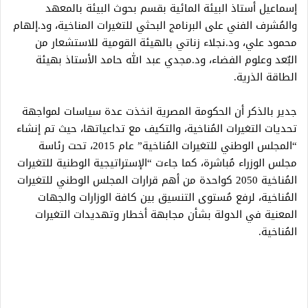
إسماعيل أستاذ البيئة المائية بقسم بحوث البيئة بالمعهد
والمُشرف الفني على البرنامج البحثي للتغيرات المناخية، ود.إلهام
محمود علي، ود.نجلاء زناتي بالهيئة القومية للاستشعار من
البٌعد وعلوم الفضاء، ود.مجدي عبد الله حامد الأستاذ بهيئة
الطاقة الذرية.
جدير بالذكر أن الحكومة المصرية انخذت عدة سياسات لمواجهة
تحديات التغيرات المُناخية، والتكيف مع تداعياتها، حيث تم إنشاء
“المجلس الوطني للتغيرات المُناخية” عام 2015، تحت رئاسة
مجلس الوزراء مُباشرة، كما جاءت “الإستراتيجية الوطنية للتغيرات
المُناخية 2050 كواحدة من أهم قرارات المجلس الوطني للتغيرات
المُناخية، لرفع مُستوى التنسيق بين كافة الوزارات والجهات
المعنية في الدولة بشأن مجابهة أخطار وتهديدات التغيرات
المُناخية.