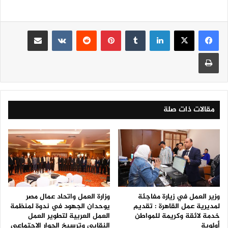
لينكدإن
‏Tumblr
بينتيريست
‏Reddit
‏VKontakte
مشاركة عبر البريد
طباعة
مقالات ذات صلة
وزير العمل في زيارة مفاجئة
وزارة العمل واتحاد عمال مصر
لمديرية عمل القاهرة : تقديم
يوحدان الجهود في ندوة لمنظمة
خدمة لائقة وكريمة للمواطن
العمل العربية لتطوير العمل
أولوية
النقابي وترسيخ الحوار الاجتماعي