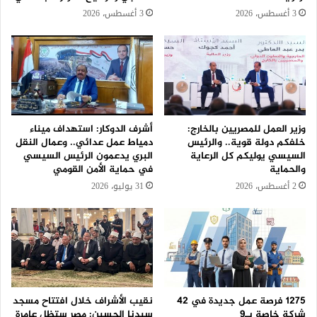
3 أغسطس، 2026
3 أغسطس، 2026
وزير العمل للمصريين بالخارج:
أشرف الدوكار: استهداف ميناء
خلفكم دولة قوية.. والرئيس
دمياط عمل عدائي.. وعمال النقل
السيسي يوليكم كل الرعاية
البري يدعمون الرئيس السيسي
والحماية
في حماية الأمن القومي
2 أغسطس، 2026
31 يوليو، 2026
1275 فرصة عمل جديدة في 42
نقيب الأشراف خلال افتتاح مسجد
شركة خاصة بـ9
سيدنا الحسين: مصر ستظل عامرة