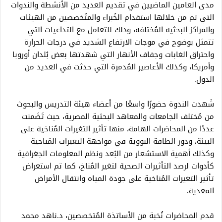
مدى العامين الماضيين في تقديم العديد من الأنشطة والندوات
التي تم من خلالها استقدام الخُبراء والمتُخصصين من الهيئات
والمراكز البحثية المُختلفة، وذلك للتعامل مع التداعيات التي
تتمثل بوضوح في موجات الارتفاع الشديد في درجات الحرارة
واحتراق الغابات وجفاف الأنهار التي شهدتها بعض بُلدان أوروبا
وأمريكا، وكذلك الأعاصير المُدمرة التي حدثت في العديد من
الدول.
شَهدت الندوة حضورًا واسعًا من أعضاء هيئة التدريس والبحوث
من مُختلف الجامعات والمعاهد البحثية المصرية، حيث تَضَمنت
عددًا من المحاضرات الهامة، منها تأثير التغيرات المُناخية على
البيئة، ودور الطاقة النووية في مواجهة التغيرات المُناخية
وكذلك أهمية الاستشعار من البُعد ونظم المعلومات الجغرافية
كأدوات لرصد التأثيرات الصحية لتغير المُناخ، كما تم استعراض
تأثير التغيرات المُناخية على جودة المياه وانتقال الأمراض
المعدية.
قدم المحاضرات نُخبة من الأساتذة المُتخصصين، د.ناهد محمد