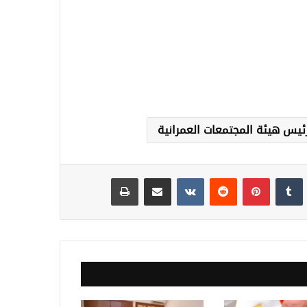
رئيس هيئة المجتمعات العمرانية
نكدإن
‏Tumblr
بينتيريست
‏Reddit
‏VKontakte
مشاركة عبر البريد
طباعة