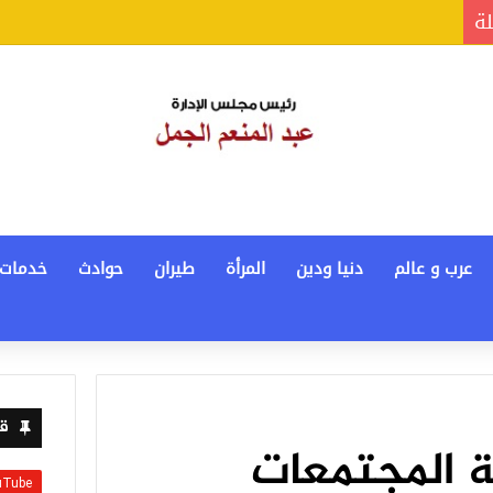
لة
عرب و عالم
دنيا ودين
المرأة
طيران
حوادث
خدمات
قن
 المجتمعات