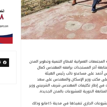
لمجتمعات العمرانية لقطاع التنمية وتطوير المدن
ت
ية بمشروعات مدينة ١٥ مايو لمتابعة آخر المستجدات يرافقه المهندس كمال
س أحمد على مساعدو نائب رئيس الهيئة
ى مكتب وزير الإسكان والمهندس على سعد
ك في إطار تكليفات المهندس شريف الشربيني وزير
لمتابعة الدورية للمشروعات بالمدن الجديدة.
استهدفت الجولة متابعة سير الأعمال والمشروعات الجاري تنفيذها في مدينة 15مايو وذلك