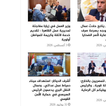
 يتابع حادث عمال
وزير العمل في زيارة مفاجئة
ويوجه بسرعة صرف
لمديرية عمل القاهرة : تقديم
عاية لأسر الضحايا
خدمة لائقة وكريمة للمواطن
أولوية
3 أغسطس، 2026
 للمصريين بالخارج:
أشرف الدوكار: استهداف ميناء
ة قوية.. والرئيس
دمياط عمل عدائي.. وعمال
ليكم كل الرعاية
النقل البري يدعمون الرئيس
السيسي في حماية الأمن
القومي
31 يوليو، 2026