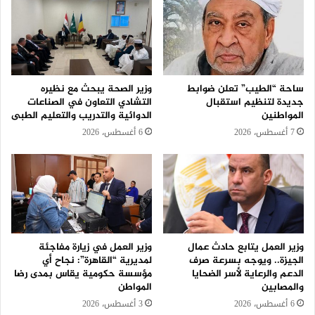
ساحة “الطيب” تعلن ضوابط
وزير الصحة يبحث مع نظيره
جديدة لتنظيم استقبال
التشادي التعاون في الصناعات
المواطنين
الدوائية والتدريب والتعليم الطبى
7 أغسطس، 2026
6 أغسطس، 2026
وزير العمل يتابع حادث عمال
وزير العمل في زيارة مفاجئة
الجيزة.. ويوجه بسرعة صرف
لمديرية “القاهرة”: نجاح أي
الدعم والرعاية لأسر الضحايا
مؤسسة حكومية يقاس بمدى رضا
والمصابين
المواطن
6 أغسطس، 2026
3 أغسطس، 2026