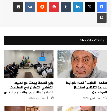
لينكدإن
‏Tumblr
بينتيريست
‏Reddit
‏VKontakte
مشاركة عبر البريد
طباعة
مقالات ذات صلة
ساحة “الطيب” تعلن ضوابط
وزير الصحة يبحث مع نظيره
جديدة لتنظيم استقبال
التشادي التعاون في الصناعات
المواطنين
الدوائية والتدريب والتعليم الطبى
7 أغسطس، 2026
6 أغسطس، 2026