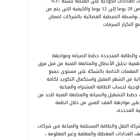
من قبل المواطنين حيث ارتفعت اعداد طلبات العدادات الكودية على المنصة بنسبة 37%
وتراجع متوسط زمن تركيب العداد الكودى من 28 يوما إلى 12 يوما والكيفية التى يتم من
ئي بواسطة الضبطية القضائية بالشركات لضمان
ع التكرار السرقات
اء والطاقة المتجددة خطط الصيانة ومواجهة
ية تحليل الأعطال والمتابعة الفنية من قبل فرق
 المهمات الخاصة بالشبكة على مستوى جميع
اية من الشهر المقبل واستكمال التكويد لكافة
لوجية لحساب الطاقة المشتراه والمباعة
خطط التشغيل والصيانة والمتابعة الفنية للحد من
 على مواجهة الفقد الفنى من خلال انظمة
ية المحددة،
شركة النقل والطاقة المستلمة والمباعة فى شركات
قف العدادات المعطلة والمغلقة وغير المعلومة ،