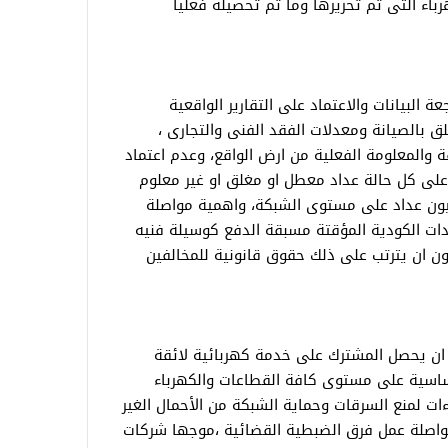
باء التى تم تحريرها وما تم تحصيله فعليا
البيانات والاعتماد على التقارير الواقعية
ق بالصيانة ومعدلات الفقد الفنى والتجارى ،
 والمعلومة الفعلية من ارض الواقع، وعدم اعتماد
ر على كل حالة عداد معطل او مغلق او غير معلوم
يصل عددها إلى مايقرب من 4,5 مليون عداد على مستوى الشبكة، واهمية مواصلة
عدادات الكودية المؤقتة مسبقة الدفع كوسيلة فنيه
ن ان يترتب على ذلك حقوق قانونية للمخالفين
 ان يحصل المشترك على خدمة كهربائية لائقة
أساسية على مستوى كافة القطاعات والكهرباء
ءات لمنع السرقات وحماية الشبكة من الأحمال الغير
مواصلة عمل فرق الضبطية القضائية ،موجها شركات