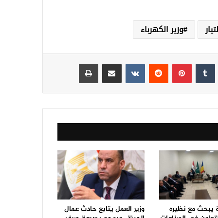
يار
وزير الكهرباء
نكدإن
‏Tumblr
بينتيريست
‏Reddit
‏VKontakte
مشاركة عبر البريد
طباعة
ة يبحث مع نظيره
وزير العمل يتابع حادث عمال