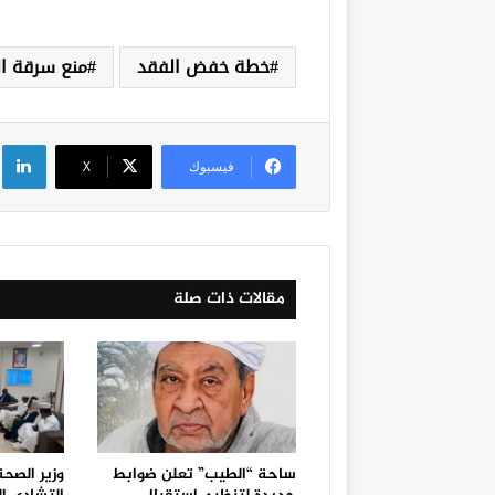
خطة خفض الفقد
منع سرقة الت
لي
فيسبوك
‫X
مقالات ذات صلة
ساحة “الطيب” تعلن ضوابط
وزير الصح