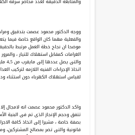
والمتابعة الدقيقة لعدد محاضر سرقة الكهر
ووجه الدكتور محمود عصمت بتدقيق ومراجعة 
والفعلية مهما كان الواقع خاصة فيما يتعل
موضحا ان نجاح خطة العمل مرتبط بالحقيقة
الغرامات كمقابل استهلاك للتيار ، والمرو
والتى 
اتخاذ الإجراءات الفنيه اللازمه لتركيب ال
لقياس استهلاك الكهرباء دون استثناء ودو
واكد الدكتور محمود عصمت انه لامجال إلا
تتفق وحجم الإنجاز الذى تم فى البنية ال
بصفة خاصة ، مشيرا إلى اتخاذ كافة الاجرا
قانونية والتى تضر بمصالح المشتركين، و