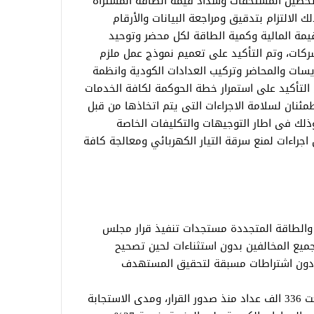
تحصيل المستحقات وسداد قيمة الطاقة المشتراة
 الالتزام بتدقيق ومراجعة البيانات والأرقام
قيمة المالية وكمية الطاقة لكل محضر وتوحيد
ركات، وتم التأكيد على تعميم نموذج عمل ملزم
ات والمحاضر وتركيب العدادات الكودية وانظمة
 التأكيد على استمرار خطة الحوكمة لكافة الخدمات
ئنان لسلامة الاجراءات التى يتم اتخاذها من قبل
ذلك فى اطار التوجيهات والتكليفات الخاصة
جراءات لمنع سرقة التيار الكهربائي ومعالجة كافة
 والطاقة المتجددة مستجدات تنفيذ قرار مجلس
لجميع المخالفين بدون استثناءات لحين تصحيح
 ودون اشتراطات مسبقة لتحقيق المستهدف
ومجريات تركيب العدادات الكودية التى بلغت 336 الف عداد منذ صدور القرار، ومدى الاستجابة